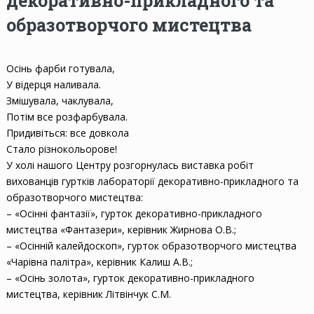
декоративно-прикладного та
образотворчого мистецтва
Осінь фарби готувала,
У відерця наливала.
Змішувала, чаклувала,
Потім все розфарбувала.
Придивіться: все довкола
Стало різнокольорове!
У холі нашого Центру розгорнулась виставка робіт
вихованців гуртків лабораторії декоративно-прикладного та
образотворчого мистецтва:
– «Осінні фантазії», гурток декоративно-прикладного
мистецтва «Фантазери», керівник Жирнова О.В.;
– «Осінній калейдоскоп», гурток образотворчого мистецтва
«Чарівна палітра», керівник Калиш А.В.;
– «Осінь золота», гурток декоративно-прикладного
мистецтва, керівник Літвінчук С.М.