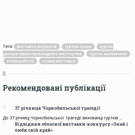
Теги:
виставка малюнків
гуртки луцьк
гурток
декоративно-прикладного мистецтва
гурток малювання
осінні роботи
осіння виставка
Рекомендовані публікації
37 річниця Чорнобильської трагедії
До 37 річниці Чорнобильської трагедії вихованці гуртків …
Відвідини обласної виставки-конкурсу «Знай і
люби свій край»