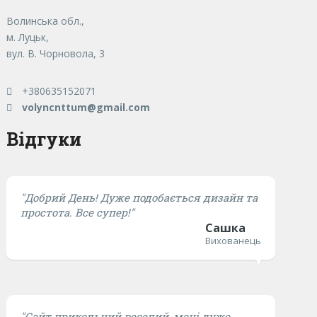
Волинська обл.,
м. Луцьк,
вул. В. Чорновола, 3
+380635152071
volyncnttum@gmail.com
Відгуки
"Добрий День! Дуже подобається дизайн та
простота. Все супер!"
Сашка
Вихованець
"Сайт прикольний веселий, мені дуже