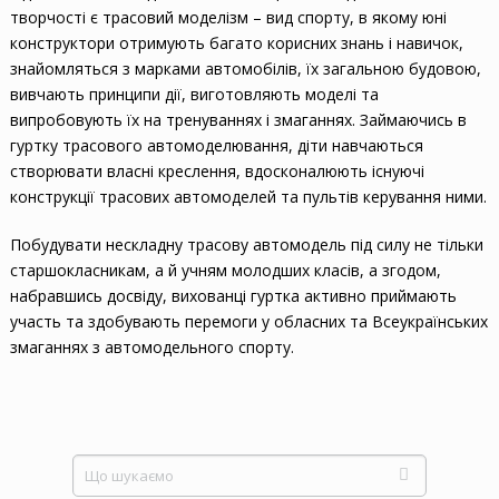
творчості є трасовий моделізм – вид спорту, в якому юні
конструктори отримують багато корисних знань і навичок,
знайомляться з марками автомобілів, їх загальною будовою,
вивчають принципи дії, виготовляють моделі та
випробовують їх на тренуваннях і змаганнях. Займаючись в
гуртку трасового автомоделювання, діти навчаються
створювати власні креслення, вдосконалюють існуючі
конструкції трасових автомоделей та пультів керування ними.
Побудувати нескладну трасову автомодель під силу не тільки
старшокласникам, а й учням молодших класів, а згодом,
набравшись досвіду, вихованці гуртка активно приймають
участь та здобувають перемоги у обласних та Всеукраїнських
змаганнях з автомодельного спорту.