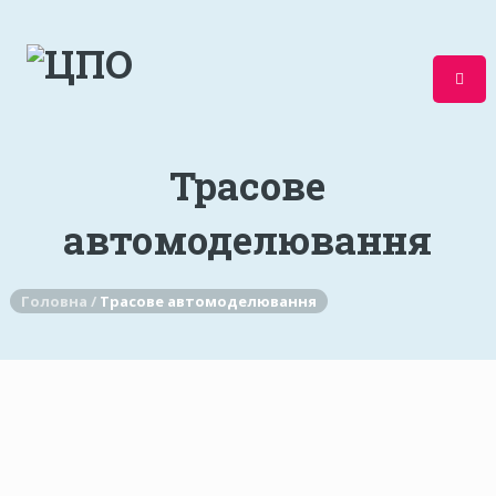
Трасове
автомоделювання
Головна /
Трасове автомоделювання