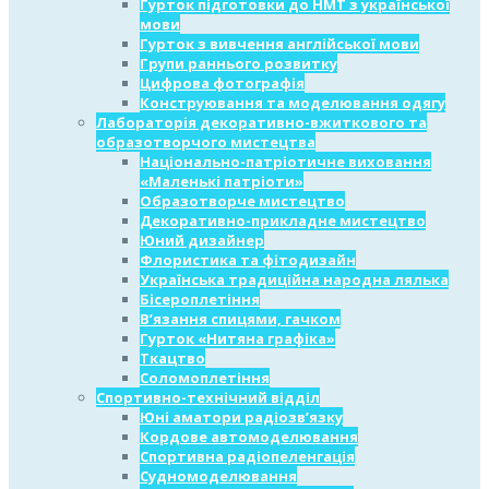
Гурток підготовки до НМТ з української
мови
Гурток з вивчення англійської мови
Групи раннього розвитку
Цифрова фотографія
Конструювання та моделювання одягу
Лабораторія декоративно-вжиткового та
образотворчого мистецтва
Національно-патріотичне виховання
«Маленькі патріоти»
Образотворче мистецтво
Декоративно-прикладне мистецтво
Юний дизайнер
Флористика та фітодизайн
Українська традиційна народна лялька
Бісероплетіння
В’язання спицями, гачком
Гурток «Нитяна графіка»
Ткацтво
Соломоплетіння
Спортивно-технічний відділ
Юні аматори радіозв’язку
Кордове автомоделювання
Спортивна радіопеленгація
Судномоделювання