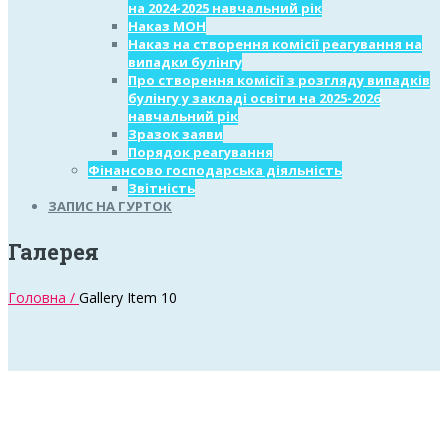
на 2024-2025 навчальний рік
Наказ МОН
Наказ на створення комісії реагування на
випадки булінгу
Про створення комісії з розгляду випадків
булінгу у закладі освіти на 2025-2026
навчальний рік
Зразок заяви
Порядок реагування
Фінансово господарська діяльність
Звітність
ЗАПИС НА ГУРТОК
Галерея
Головна /
Gallery Item 10