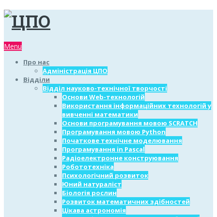
Menu
Про нас
Адміністрація ЦПО
Відділи
Відділ науково-технічної творчості
Основи Web-технологій
Використання інформаційних технологій у
вивченні математики
Основи програмування мовою SCRATCH
Програмування мовою Python
Початкове технічне моделювання
Програмування in Pascal
Радіоелектронне конструювання
Робототехніка
Психологічний розвиток
Юний натураліст
Біологія рослин
Розвиток математичних здібностей
Цікава астрономія