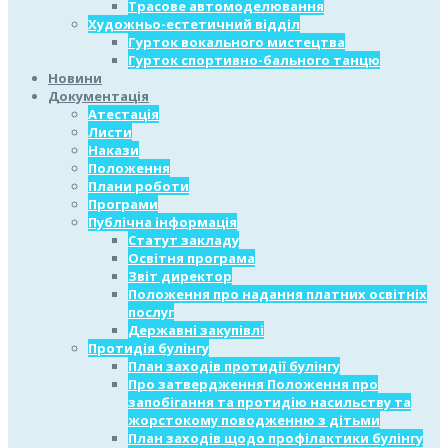
Трасове автомоделювання
Художньо-естетичний відділ
Гурток вокального мистецтва
Гурток спортивно-бального танцю
Новини
Документація
Атестація
Листи
Накази
Положення
Плани роботи
Програми
Публічна інформація
Статут закладу
Освітня програма
Звіт директор
Положення про надання платних освітніх
послуг
Державні закупівлі
Протидія булінгу
План заходів протидії булінгу
Про затвердження Положення про
запобігання та протидію насильству та
жорстокому поводженню з дітьми
План заходів щодо профілактики булінгу