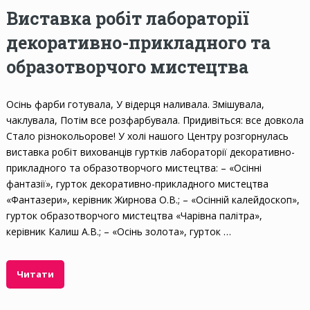
Виставка робіт лабораторії
декоративно-прикладного та
образотворчого мистецтва
Осінь фарби готувала, У відерця наливала. Змішувала,
чаклувала, Потім все розфарбувала. Придивіться: все довкола
Стало різнокольорове! У холі нашого Центру розгорнулась
виставка робіт вихованців гуртків лабораторії декоративно-
прикладного та образотворчого мистецтва: – «Осінні
фантазії», гурток декоративно-прикладного мистецтва
«Фантазери», керівник Жирнова О.В.; – «Осінній калейдоскоп»,
гурток образотворчого мистецтва «Чарівна палітра»,
керівник Калиш А.В.; – «Осінь золота», гурток …
Читати