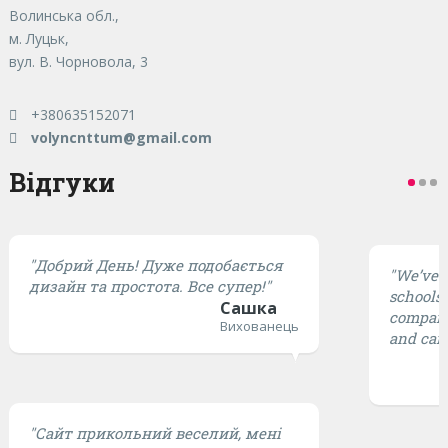
Волинська обл.,
м. Луцьк,
вул. В. Чорновола, 3
+380635152071
volyncnttum@gmail.com
Відгуки
"Добрий День! Дуже подобається
"We’ve t
дизайн та простота. Все супер!"
schools,
Сашка
compared
Вихованець
and cari
"Сайт прикольний веселий, мені