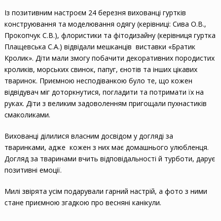
Із позитивним настроєм 24 березня вихованці гуртків
конструювання та моделювання одягу (керівниці: Сива О.В.,
Прокопчук С.В.), флористики та фітодизайну (керівниця гуртка
Плащевська С.А.) відвідали мешканців виставки «Братик
Кролик». Діти мали змогу побачити декоративних породистих
кроликів, морських свинок, папуг, єнотів та інших цікавих
тваринок. Приємною несподіванкою було те, що кожен
відвідувач міг доторкнутися, погладити та потримати їх на
руках. Діти з великим задоволенням пригощали пухнастиків
смаколиками.
Вихованці ділилися власним досвідом у догляді за
тваринками, адже кожен з них має домашнього улюбленця.
Догляд за тваринами вчить відповідальності й турботи, дарує
позитивні емоції.
Милі звірята усім подарували гарний настрій, а фото з ними
стане приємною згадкою про весняні канікули.