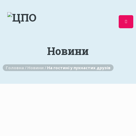
Новини
Головна /
Новини /
На гостині у пухнастих друзів