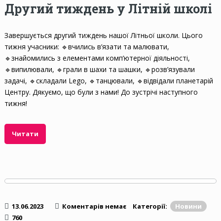
Другий тиждень у Літній школі
Завершується другий тиждень нашої Літньої школи. Цього
тижня учасники: 🔹️вчились в’язати та малювати,
🔹️знайомились з елементами комп’ютерної діяльності,
🔹️випилювали, 🔹️грали в шахи та шашки, 🔹️розв’язували
задачі, 🔹️складали Lego, 🔹️танцювали, 🔹️відвідали планетарій
Центру. Дякуємо, що були з нами! До зустрічі наступного
тижня!
Читати
13.06.2023
Коментарів немає
Категорії:
Новини
760