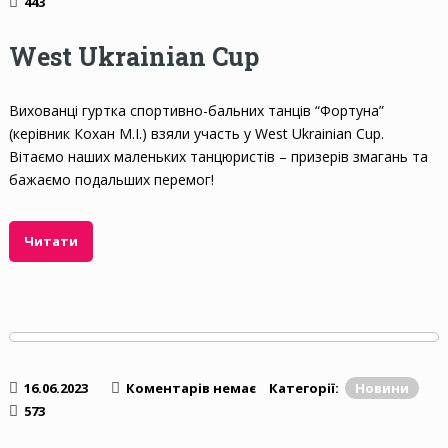
443
West Ukrainian Cup
Вихованці гуртка спортивно-бальних танців “Фортуна”
(керівник Кохан М.І.) взяли участь у West Ukrainian Cup.
Вітаємо наших маленьких танцюристів – призерів змагань та
бажаємо подальших перемог!
Читати
16.06.2023
Коментарів немає
Категорії:
Новини
573