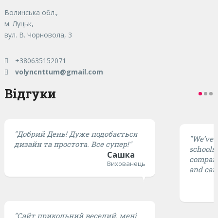
Волинська обл.,
м. Луцьк,
вул. В. Чорновола, 3
+380635152071
volyncnttum@gmail.com
Відгуки
"Добрий День! Дуже подобається
"We’ve t
дизайн та простота. Все супер!"
schools,
Сашка
compared
Вихованець
and cari
"Сайт прикольний веселий, мені