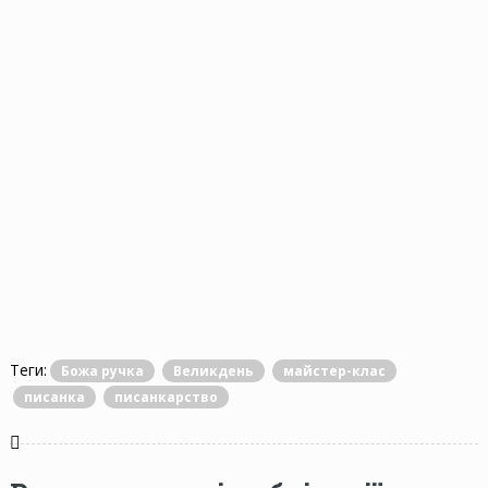
Теги:
Божа ручка
Великдень
майстер-клас
писанка
писанкарство