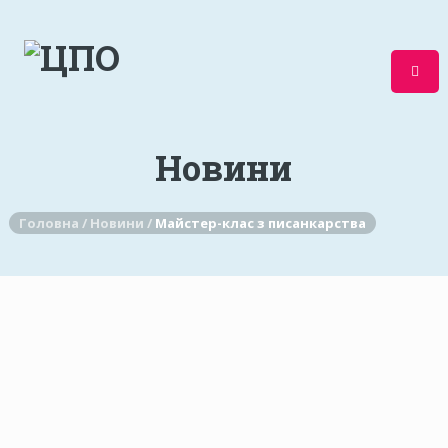
Новини
Головна /
Новини /
Майстер-клас з писанкарства