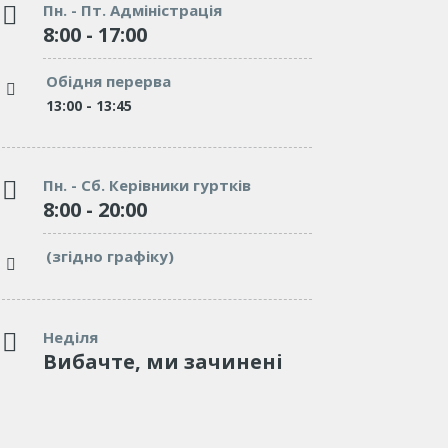
Пн. - Пт. Адміністрація
8:00 - 17:00
"We’ve tried dozens of elementary
"We’ve trie
schools, but none of them can be
of them can
Обідня перерва
compared to Burgess. Affectionate,
Affectionate
and caring."
13:00 - 13:45
excellent en
McGrady
which involv
Teacher
Пн. - Сб. Керівники гуртків
8:00 - 20:00
"We’ve tried many schools, but none
(згідно графіку)
of them can be compared to Burgess.
Affectionate, and caring."
Tom Lorem
Неділя
Вибачте, ми зачинені