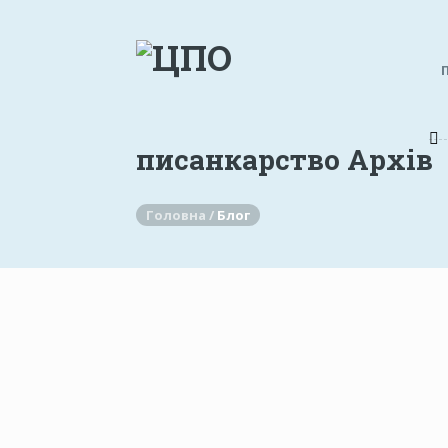
писанкарство Архів
Головна /
Блог