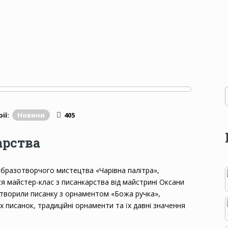
ії:
Новини
405
арства
 образотворчого мистецтва «Чарівна палітра»,
я майстер-клас з писанкарства від майстрині Оксани
створили писанку з орнаментом «Божа ручка»,
х писанок, традиційні орнаменти та їх давні значення