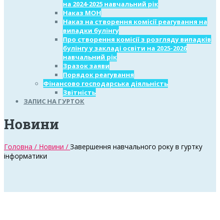
на 2024-2025 навчальний рік
Наказ МОН
Наказ на створення комісії реагування на
випадки булінгу
Про створення комісії з розгляду випадків
булінгу у закладі освіти на 2025-2026
навчальний рік
Зразок заяви
Порядок реагування
Фінансово господарська діяльність
Звітність
ЗАПИС НА ГУРТОК
Новини
Головна /
Новини /
Завершення навчального року в гуртку
інформатики