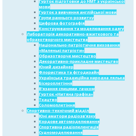
Гурток підготовки до НМТ з української
мови
Гурток з вивчення англійської мови
Групи раннього розвитку
Цифрова фотографія
Конструювання та моделювання одягу
Лабораторія декоративно-вжиткового та
образотворчого мистецтва
Національно-патріотичне виховання
«Маленькі патріоти»
Образотворче мистецтво
Декоративно-прикладне мистецтво
Юний дизайнер
Флористика та фітодизайн
Українська традиційна народна лялька
Бісероплетіння
В’язання спицями, гачком
Гурток «Нитяна графіка»
Ткацтво
Соломоплетіння
Спортивно-технічний відділ
Юні аматори радіозв’язку
Кордове автомоделювання
Спортивна радіопеленгація
Судномоделювання