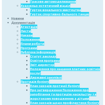
Трасове автомоделювання
Художньо-естетичний відділ
Гурток вокального мистецтва
Гурток спортивно-бального танцю
Новини
Документація
Атестація
Листи
Накази
Положення
Плани роботи
Програми
Публічна інформація
Статут закладу
Освітня програма
Звіт директор
Положення про надання платних освітніх
послуг
Державні закупівлі
Протидія булінгу
План заходів протидії булінгу
Про затвердження Положення про
запобігання та протидію насильству та
жорстокому поводженню з дітьми
План заходів щодо профілактики булінгу