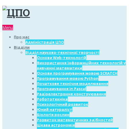
Menu
Про нас
Адміністрація ЦПО
Відділи
Відділ науково-технічної творчості
Основи Web-технологій
Використання інформаційних технологій у
вивченні математики
Основи програмування мовою SCRATCH
Програмування мовою Python
Початкове технічне моделювання
Програмування in Pascal
Радіоелектронне конструювання
Робототехніка
Психологічний розвиток
Юний натураліст
Біологія рослин
Розвиток математичних здібностей
Цікава астрономія