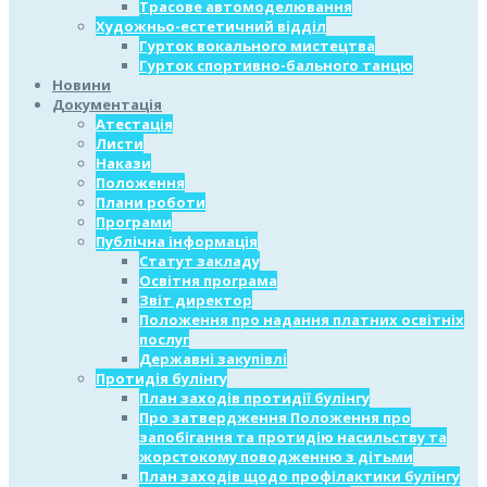
Трасове автомоделювання
Художньо-естетичний відділ
Гурток вокального мистецтва
Гурток спортивно-бального танцю
Новини
Документація
Атестація
Листи
Накази
Положення
Плани роботи
Програми
Публічна інформація
Статут закладу
Освітня програма
Звіт директор
Положення про надання платних освітніх
послуг
Державні закупівлі
Протидія булінгу
План заходів протидії булінгу
Про затвердження Положення про
запобігання та протидію насильству та
жорстокому поводженню з дітьми
План заходів щодо профілактики булінгу