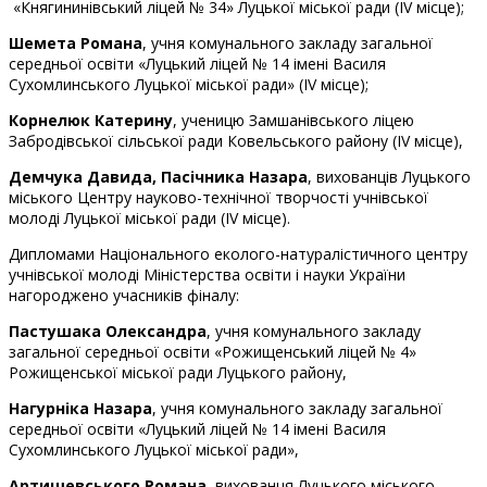
«Княгининівський ліцей № 34» Луцької міської ради (ІV місце);
Шемета Романа
, учня комунального закладу загальної
середньої освіти «Луцький ліцей № 14 імені Василя
Сухомлинського Луцької міської ради» (ІV місце);
К
орнелюк Катерину
, ученицю Замшанівського ліцею
Забродівської сільської ради Ковельського району (ІV місце),
Демчука Давид
а, Пасічника Назара
, вихованців Луцького
міського Центру науково-технічної творчості учнівської
молоді Луцької міської ради (ІV місце).
Дипломами Національного еколого-натуралістичного центру
учнівської молоді Міністерства освіти і науки України
нагороджено учасників фіналу:
Пастушака Олександра
, учня комунального закладу
загальної середньої освіти «Рожищенський ліцей № 4»
Рожищенської міської ради Луцького району,
Нагурніка Назара
, учня комунального закладу загальної
середньої освіти «Луцький ліцей № 14 імені Василя
Сухомлинського Луцької міської ради»,
Артишевського Романа
, вихованця Луцького міського