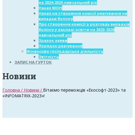
на 2024-2025 навчальний рік
Наказ МОН
Наказ на створення комісії реагування на
випадки булінгу
Про створення комісії з розгляду випадків
булінгу у закладі освіти на 2025-2026
навчальний рік
Зразок заяви
Порядок реагування
Фінансово господарська діяльність
Звітність
ЗАПИС НА ГУРТОК
Новини
Головна /
Новини /
Вітаємо переможців «Екософт-2023» та
«INFOMATRIX-2023»!