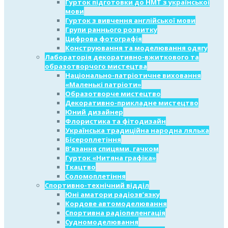
Гурток підготовки до НМТ з української
мови
Гурток з вивчення англійської мови
Групи раннього розвитку
Цифрова фотографія
Конструювання та моделювання одягу
Лабораторія декоративно-вжиткового та
образотворчого мистецтва
Національно-патріотичне виховання
«Маленькі патріоти»
Образотворче мистецтво
Декоративно-прикладне мистецтво
Юний дизайнер
Флористика та фітодизайн
Українська традиційна народна лялька
Бісероплетіння
В’язання спицями, гачком
Гурток «Нитяна графіка»
Ткацтво
Соломоплетіння
Спортивно-технічний відділ
Юні аматори радіозв’язку
Кордове автомоделювання
Спортивна радіопеленгація
Судномоделювання