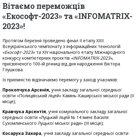
Вітаємо переможців
«Екософт-2023» та «INFOMATRIX-
2023»!
Протягом березня проведено фінал ІІ етапу ХХІІ
Всеукраїнського чемпіонату з інформаційних технологій
«Екософт-2023»
та XІV національного етапу Міжнародного
конкурсу комп’ютерних проєктів
«INFOMATRIX-2023»
,
присвяченого 100-ій річниці від дня народження Віктора
Глушкова.
Із приємністю відзначаємо перемогу у заході учасників:
Прокопчука Арсенія,
учня закладу загальної середньої
освіти «Полицівський ліцей» Камінь-Каширської міської ради (ІІ
місце);
Кравчука Арсентія
, учня комунального закладу загальної
середньої освіти «Луцький ліцей № 14 імені Василя
Сухомлинського Луцької міської ради» (ІІІ місце);
Косарука
Захара
, учня закладу загальної середньої освіти