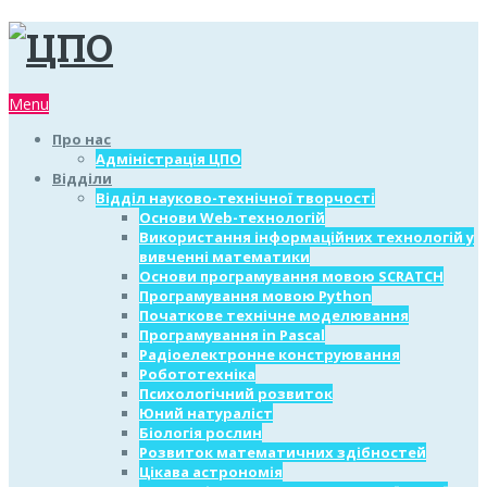
Menu
Про нас
Адміністрація ЦПО
Відділи
Відділ науково-технічної творчості
Основи Web-технологій
Використання інформаційних технологій у
вивченні математики
Основи програмування мовою SCRATCH
Програмування мовою Python
Початкове технічне моделювання
Програмування in Pascal
Радіоелектронне конструювання
Робототехніка
Психологічний розвиток
Юний натураліст
Біологія рослин
Розвиток математичних здібностей
Цікава астрономія