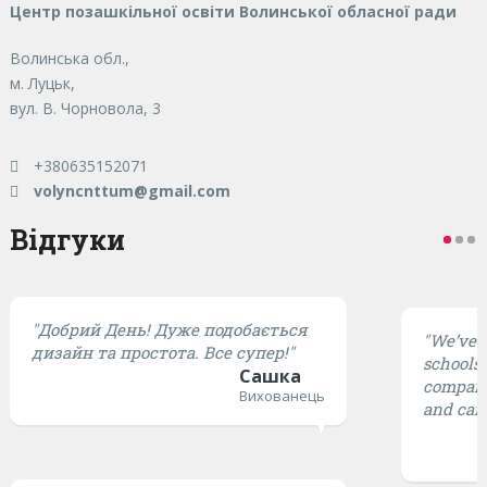
Центр позашкільної освіти Волинської обласної ради
Волинська обл.,
м. Луцьк,
вул. В. Чорновола, 3
+380635152071
volyncnttum@gmail.com
Відгуки
"Добрий День! Дуже подобається
"We’ve t
дизайн та простота. Все супер!"
schools,
Сашка
compared
Вихованець
and cari