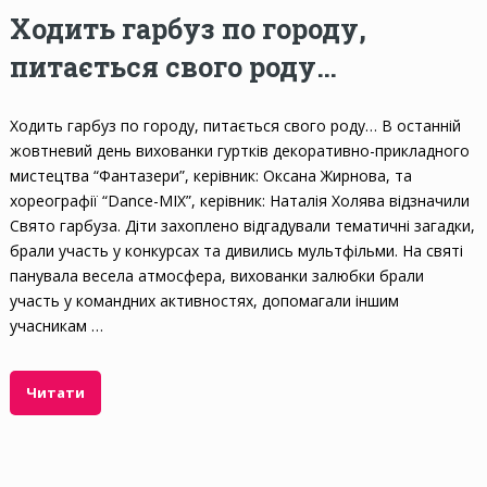
Ходить гарбуз по городу,
питається свого роду…
Ходить гарбуз по городу, питається свого роду… В останній
жовтневий день вихованки гуртків декоративно-прикладного
мистецтва “Фантазери”, керівник: Оксана Жирнова, та
хореографії “Dance-MIX”, керівник: Наталія Холява відзначили
Свято гарбуза. Діти захоплено відгадували тематичні загадки,
брали участь у конкурсах та дивились мультфільми. На святі
панувала весела атмосфера, вихованки залюбки брали
участь у командних активностях, допомагали іншим
учасникам …
Читати