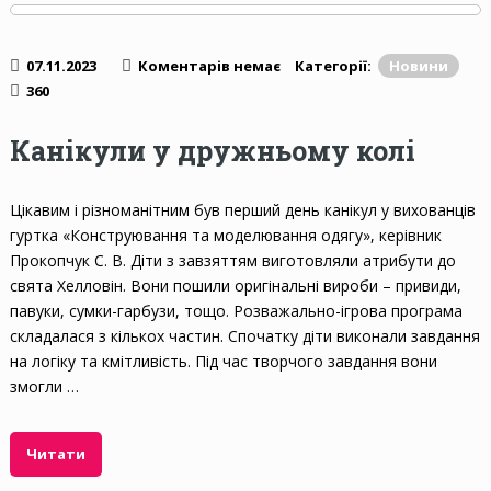
07.11.2023
Коментарів немає
Категорії:
Новини
360
Канікули у дружньому колі
Цікавим і різноманітним був перший день канікул у вихованців
гуртка «Конструювання та моделювання одягу», керівник
Прокопчук С. В. Діти з завзяттям виготовляли атрибути до
свята Хелловін. Вони пошили оригінальні вироби – привиди,
павуки, сумки-гарбузи, тощо. Розважально-ігрова програма
складалася з кількох частин. Спочатку діти виконали завдання
на логіку та кмітливість. Під час творчого завдання вони
змогли …
Читати