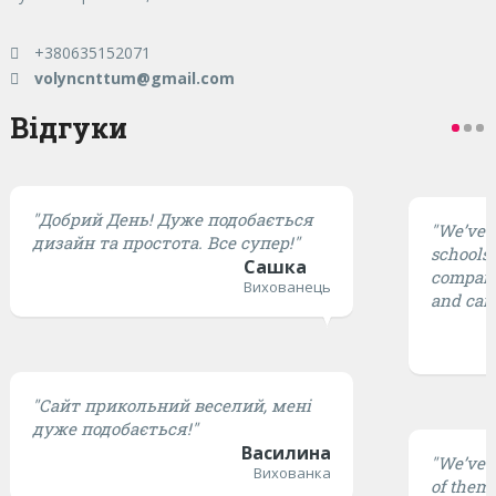
+380635152071
volyncnttum@gmail.com
Відгуки
"Добрий День! Дуже подобається
"We’ve t
дизайн та простота. Все супер!"
schools,
Сашка
compared
Вихованець
and cari
"Сайт прикольний веселий, мені
дуже подобається!"
Василина
"We’ve t
Вихованка
of them 