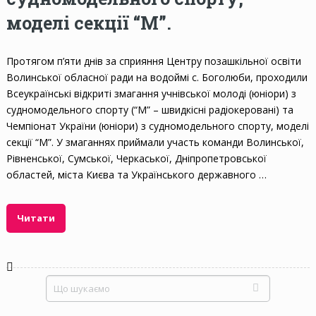
моделі секції “М”.
Протягом п’яти днів за сприяння Центру позашкільної освіти
Волинської обласної ради на водоймі с. Боголюби, проходили
Всеукраїнські відкриті змагання учнівської молоді (юніори) з
судномодельного спорту (“M” – швидкісні радіокеровані) та
Чемпіонат України (юніори) з судномодельного спорту, моделі
секції “М”. У змаганнях приймали участь команди Волинської,
Рівненської, Сумської, Черкаської, Дніпропетровської
областей, міста Києва та Українського державного …
Читати