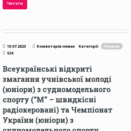
Читати
10.07.2023
Коментарів немає
Категорії:
Новини
524
Всеукраїнські відкриті
змагання учнівської молоді
(юніори) з судномодельного
спорту (“M” – швидкісні
радіокеровані) та Чемпіонат
України (юніори) з
судномодельного спорту,