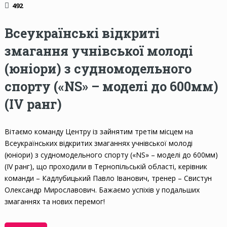
492
Всеукраїнські відкриті
змагання учнівської молоді
(юніори) з судномодельного
спорту («NS» – моделі до 600мм)
(ІV ранг)
Вітаємо команду Центру із зайнятим третім місцем на
Всеукраїнських відкритих змаганнях учнівської молоді
(юніори) з судномодельного спорту («NS» – моделі до 600мм)
(ІV ранг), що проходили в Тернопільській області, керівник
команди – Кадлубицький Павло Іванович, тренер – Свистун
Олександр Мирославович. Бажаємо успіхів у подальших
змаганнях та нових перемог!