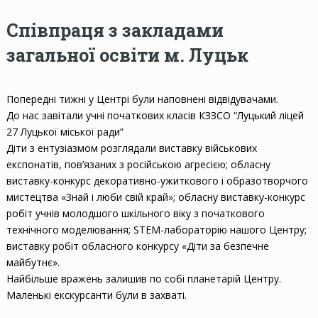
Співпраця з закладами
загальної освіти м. Луцьк
Попередні тижні у Центрі були наповнені відвідувачами.
До нас завітали учні початкових класів КЗЗСО “Луцький ліцей
27 Луцької міської ради”
Діти з ентузіазмом розглядали виставку військових
експонатів, пов’язаних з російською агресією; обласну
виставку-конкурс декоративно-ужиткового і образотворчого
мистецтва «Знай і люби свій край»; обласну виставку-конкурс
робіт учнів молодшого шкільного віку з початкового
технічного моделювання; STEM-лабораторію нашого Центру;
виставку робіт обласного конкурсу «Діти за безпечне
майбутнє».
Найбільше вражень залишив по собі планетарій Центру.
Маленькі екскурсанти були в захваті.