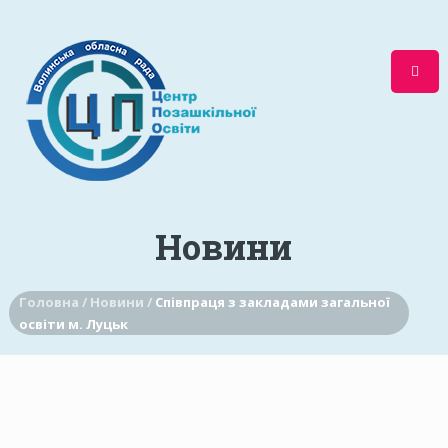
Новини
Головна /
Новини /
Співпраця з закладами загальної
освіти м. Луцьк