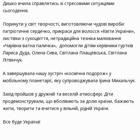
Дишко вчила справлятись зі стресовими ситуаціями
сьогодення.
Поринути у світ творчості, виготовляючи чудові вироби:
патріотичне сердечко, прикраси для волосся «Квіти України»,
листівки з сухоцвіття, нетрадиційна техніка малювання
«Чарівна ватна паличка», допомогли дітям керівники гуртків
Лариса Дуда, Олена Сива, Світлана Плащевська, Світлана
Літвінчук.
А завершувала нашу зустріч «космічна подорож» у
мобільному планетарії, яку супроводжувала Ірина Михальчук.
Захід пройшов у дружній та веселій атмосфері. Діти
продемонстрували, що вболівають за долю країни, бажають
жити, творити та вчитися у вільній, рідній Україні.
Все буде Україна!