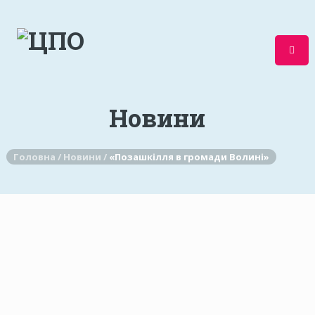
Новини
Головна /
Новини /
«Позашкілля в громади Волині»