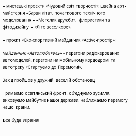
– мистецькі проєкти «Чудовий світ творчості»: швейна арт-
майстерня «Барви літа», початкового технічного
моделювання – «Метелик дружби», флористики та
фітодизайну – «Літо веселкове».
– проєкт «Еко-спортивний майданчик «Active-простір»:
м
айданчик «Автолюбитель» –
перегони радіокерованих
автомоделей, перегони на мобільному кордодромі та
автотреку «Стартуємо до Перемоги!».
Захід пройшов у дружній, веселій обстановці.
Тримаємо освітянський фронт, об’єднуємо зусилля,
виховуємо майбутнє нашої держави, наближаємо перемогу
нашої країни.
Все буде Україна!