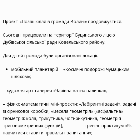
Проєкт «Позашкілля в громади Волині» продовжується.
Сьогодні працювали на території Буцинського ліцею
Дубівської сільської ради Ковельського району.
Для дітей громади були організовані локації:
мобільний планетарій – «Космічні подорожі Чумацьким
шляхом»;
– художня арт-галерея «Чарівна ватна паличка»;
– фізико-математичні міні-проєкти: «Лабіринтні задачі», задачі
зі сірникової коробки, «Весела геометрія» («асфальтна»
геометрія: кола, трикутника, чотирикутника, геометрія
тригонометричних функцій), тренінг-практикум «Як
навчитися ставити правильні запитання»;