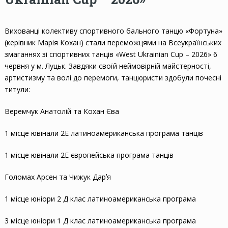
Вихованці колективу спортивного бального танцю «Фортуна»
(керівник Марія Кохан) стали переможцями на Всеукраїнських
змаганнях зі спортивних танців «West Ukrainian Cup – 2026» 6
червня у м. Луцьк. Завдяки своїй неймовірній майстерності,
артистизму та волі до перемоги, танцюристи здобули почесні
титули:
Веремчук Анатолій та Кохан Єва
1 місце ювінали 2Е латиноамериканська програма танців
1 місце ювінали 2Е європейська програма танців
Голомах Арсен та Чижук Дарʼя
1 місце юніори 2 Д клас латиноамериканська програма
3 місце юніори 1 Д клас латиноамериканська програма