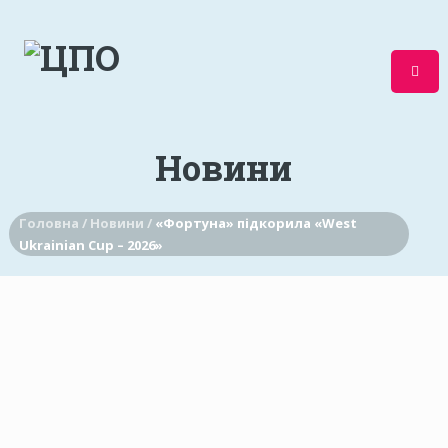
Новини
Головна /
Новини /
«Фортуна» підкорила «West
Ukrainian Cup – 2026»