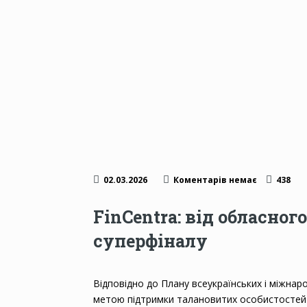
02.03.2026
Коментарів немає
438
FinCentra: від обласног
суперфіналу
Відповідно до Плану всеукраїнських і міжнаро
метою підтримки талановитих особистостей 