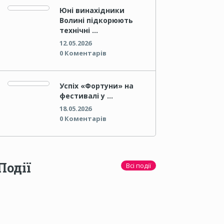
Юні винахідники
Волині підкорюють
технічні …
12.05.2026
0 Коментарів
Успіх «Фортуни» на
фестивалі у …
18.05.2026
0 Коментарів
Події
Всі події