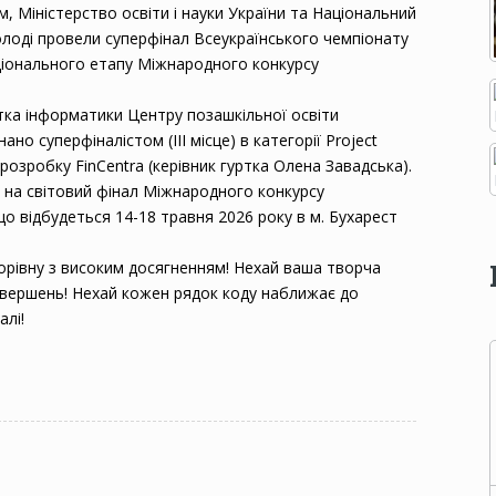
 Міністерство освіти і науки України та Національний
олоді провели суперфінал Всеукраїнського чемпіонату
ціонального етапу Міжнародного конкурсу
тка інформатики Центру позашкільної освіти
но суперфіналістом (ІІІ місце) в категорії Project
 розробку FinCentra (керівник гуртка Олена Завадська).
и на світовий фінал Міжнародного конкурсу
о відбудеться 14-18 травня 2026 року в м. Бухарест
дорівну з високим досягненням! Нехай ваша творча
звершень! Нехай кожен рядок коду наближає до
алі!