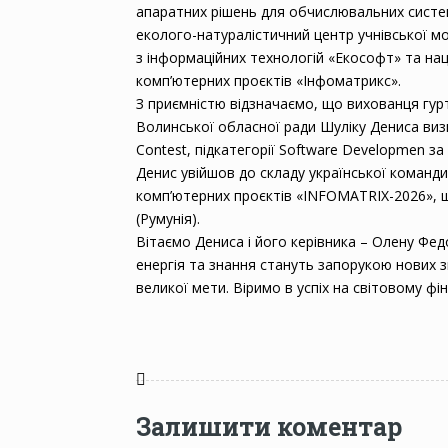
апаратних рішень для обчислювальних систем,
еколого-натуралістичний центр учнівської м
з інформаційних технологій «Екософт» та на
комп’ютерних проєктів «Інфоматрикс».
З приємністю відзначаємо, що вихованця гур
Волинської обласної ради Шуліку Дениса визна
Contest, підкатегорії Software Developmen за
Денис увійшов до складу української команд
комп’ютерних проєктів «INFOMATRIX-2026», щ
(Румунія).
Вітаємо Дениса і його керівника – Олену Фе
енергія та знання стануть запорукою нових 
великої мети. Віримо в успіх на світовому фін
Залишити коментар