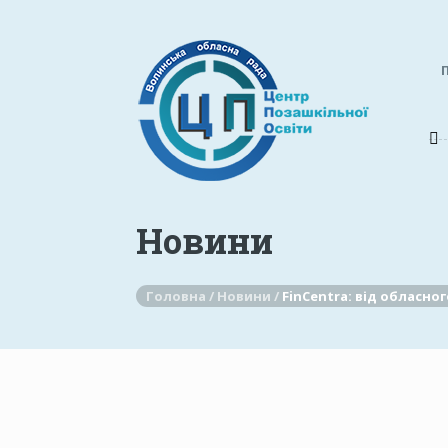
Новини
Головна /
Новини /
FinCentra: від обласно