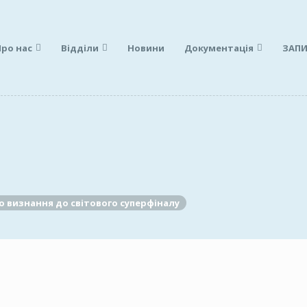
Про нас
Відділи
Новини
Документація
ЗАПИ
го визнання до світового суперфіналу