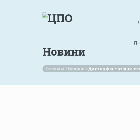
Новини
Головна /
Новини /
Дитяча фантазія та те