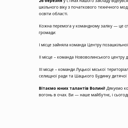
26 березня
у стінах нашого закладу відбувс
шкільного віку з початкового технічного мо
освіти області.
Кожна перемога у командному заліку — це спіл
громади:
I місце зайняла команда Центру позашкільної
IІ місце – команда Нововолинського центру д
IIІ місце – команди Луцької міської територ
селищної ради та Шацького Будинку дитячої 
Вітаємо юних талантів Волині!
Дякуємо ко
вогонь в очах. Ви — наше майбутнє, і сьогод