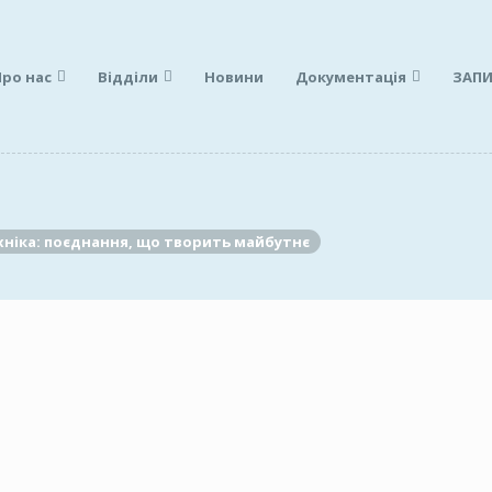
Про нас
Відділи
Новини
Документація
ЗАПИ
хніка: поєднання, що творить майбутнє