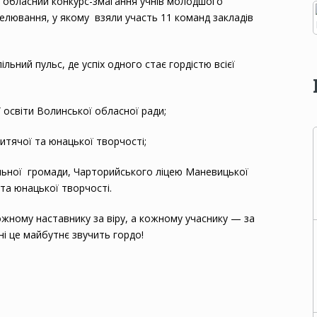
я обласний конкурс-змагання учнів молодшого
делювання, у якому взяли участь 11 команд закладів
ьний пульс, де успіх одного стає гордістю всієї
 освіти Волинської обласної ради;
итячої та юнацької творчості;
іальної громади, Чарторийського ліцею Маневицької
та юнацької творчості.
жному наставнику за віру, а кожному учаснику — за
ні це майбутнє звучить гордо!