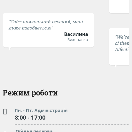
"Сайт прикольний веселий, мені
дуже подобається!"
Василина
"We’ve t
Вихованка
of them 
Affectio
Режим роботи
Пн. - Пт. Адміністрація
8:00 - 17:00
Обідня перерва