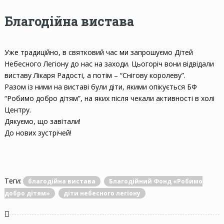
Благодійна вистава
Уже традиційно, в святковий час ми запрошуємо Дітей
Небесного Легіону до нас на заходи. Цьогоріч вони відвідали
виставу Лікаря Радості, а потім – “Снігову королеву”.
Разом із ними на виставі були діти, якими опікується БФ
“Робимо добро дітям”, на яких після чекали активності в холі
Центру.
Дякуємо, що завітали!
До нових зустрічей!
Теги:
благодійна вистава
Благодійний Фонд «Робимо
добро дітям»
діти небесного легіону