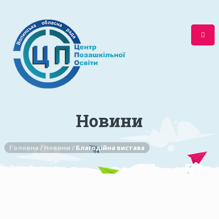
Новини
Головна /
Новини /
Благодійна вистава