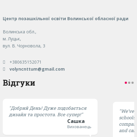
Центр позашкільної освіти Волинської обласної ради
Волинська обл.,
м. Луцьк,
вул. В. Чорновола, 3
+380635152071
volyncnttum@gmail.com
Відгуки
"Добрий День! Дуже подобається
"We’ve t
дизайн та простота. Все супер!"
schools,
Сашка
compared
Вихованець
and cari