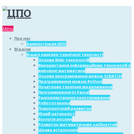
Menu
Про нас
Адміністрація ЦПО
Відділи
Відділ науково-технічної творчості
Основи Web-технологій
Використання інформаційних технологій у
вивченні математики
Основи програмування мовою SCRATCH
Програмування мовою Python
Початкове технічне моделювання
Програмування in Pascal
Радіоелектронне конструювання
Робототехніка
Психологічний розвиток
Юний натураліст
Біологія рослин
Розвиток математичних здібностей
Цікава астрономія