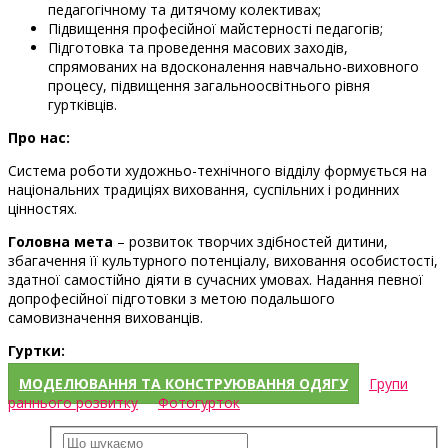
педагогічному та дитячому колективах;
Підвищення професійної майстерності педагогів;
Підготовка та проведення масових заходів,
спрямованих на вдосконалення навчально-виховного
процесу, підвищення загальноосвітнього рівня
гуртківців.
Про нас:
Система роботи художньо-технічного відділу формується на
національних традиціях виховання, суспільних і родинних
цінностях.
Головна мета
– розвиток творчих здібностей дитини,
збагачення її культурного потенціалу, виховання особистості,
здатної самостійно діяти в сучасних умовах. Надання певної
допрофесійної підготовки з метою подальшого
самовизначення вихованців.
Гуртки:
МОДЕЛЮВАННЯ ТА КОНСТРУЮВАННЯ ОДЯГУ
Групи
раннього розвитку
Фотогурток