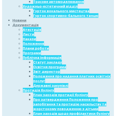
Трасове автомоделювання
Художньо-естетичний відділ
Гурток вокального мистецтва
Гурток спортивно-бального танцю
Новини
Документація
Атестація
Листи
Накази
Положення
Плани роботи
Програми
Публічна інформація
Статут закладу
Освітня програма
Звіт директор
Положення про надання платних освітніх
послуг
Державні закупівлі
Протидія булінгу
План заходів протидії булінгу
Про затвердження Положення про
запобігання та протидію насильству та
жорстокому поводженню з дітьми
План заходів щодо профілактики булінгу