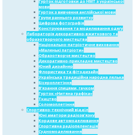
Гурток підготовки до НМТ з української
мови
Гурток з вивчення англійської мови
Групи раннього розвитку
Цифрова фотографія
Конструювання та моделювання одягу
Лабораторія декоративно-вжиткового та
образотворчого мистецтва
Національно-патріотичне виховання
«Маленькі патріоти»
Образотворче мистецтво
Декоративно-прикладне мистецтво
Юний дизайнер
Флористика та фітодизайн
Українська традиційна народна лялька
Бісероплетіння
В’язання спицями, гачком
Гурток «Нитяна графіка»
Ткацтво
Соломоплетіння
Спортивно-технічний відділ
Юні аматори радіозв’язку
Кордове автомоделювання
Спортивна радіопеленгація
Судномоделювання