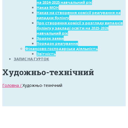
на 2024-2025 навчальний рік
Наказ МОН
Наказ на створення комісії реагування на
випадки булінгу
Про створення комісії з розгляду випадків
булінгу у закладі освіти на 2025-2026
навчальний рік
Зразок заяви
Порядок реагування
Фінансово господарська діяльність
Звітність
ЗАПИС НА ГУРТОК
Художньо-технічний
Головна /
Художньо-технічний