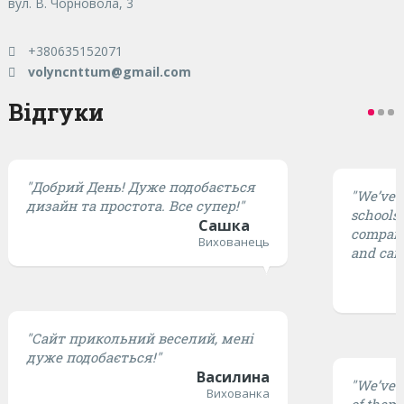
вул. В. Чорновола, 3
+380635152071
volyncnttum@gmail.com
Відгуки
"Добрий День! Дуже подобається
"We’ve t
дизайн та простота. Все супер!"
schools,
Сашка
compared
Вихованець
and cari
"Сайт прикольний веселий, мені
дуже подобається!"
Василина
"We’ve t
Вихованка