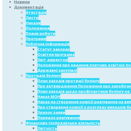
Новини
Документація
Атестація
Листи
Накази
Положення
Плани роботи
Програми
Публічна інформація
Статут закладу
Освітня програма
Звіт директор
Положення про надання платних освітніх по
Державні закупівлі
Протидія булінгу
План заходів протидії булінгу
Про затвердження Положення про запобіган
План заходів щодо профілактики булінгу на 
Наказ МОН
Наказ на створення комісії реагування на ви
Про створення комісії з розгляду випадків бу
Зразок заяви
Порядок реагування
Фінансово господарська діяльність
Звітність