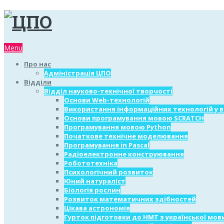
Menu
Про нас
Адміністрація ЦПО
Відділи
Відділ науково-технічної творчості
Основи Web-технологій
Використання інформаційних технологій у 
Основи програмування мовою SCRATCH
Програмування мовою Python
Початкове технічне моделювання
Програмування in Pascal
Радіоелектронне конструювання
Робототехніка
Психологічний розвиток
Юний натураліст
Біологія рослин
Розвиток математичних здібностей
Цікава астрономія
Гурток підготовки до НМТ з української мов