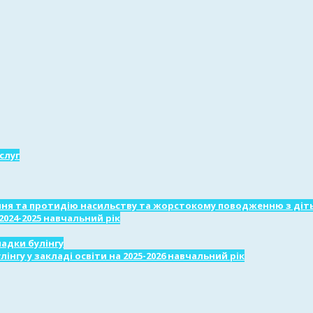
слуг
ня та протидію насильству та жорстокому поводженню з діт
2024-2025 навчальний рік
падки булінгу
лінгу у закладі освіти на 2025-2026 навчальний рік