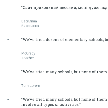
"Сайт прикольний веселий, мені дуже под
Василина
Вихованка
"We’ve tried dozens of elementary schools, b
McGrady
Teacher
"We’ve tried many schools, but none of them 
Tom Lorem
"We’ve tried many schools, but none of them 
involve all types of activities."