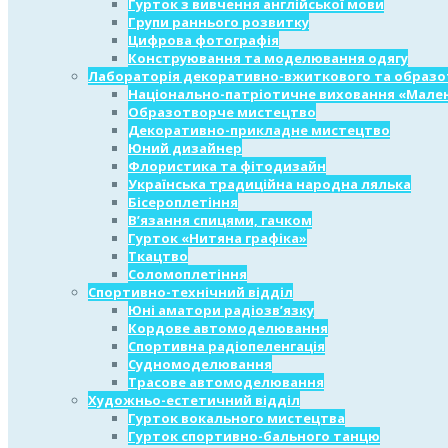
Гурток з вивчення англійської мови
Групи раннього розвитку
Цифрова фотографія
Конструювання та моделювання одягу
Лабораторія декоративно-вжиткового та образо
Національно-патріотичне виховання «Мален
Образотворче мистецтво
Декоративно-прикладне мистецтво
Юний дизайнер
Флористика та фітодизайн
Українська традиційна народна лялька
Бісероплетіння
В’язання спицями, гачком
Гурток «Нитяна графіка»
Ткацтво
Соломоплетіння
Спортивно-технічний відділ
Юні аматори радіозв’язку
Кордове автомоделювання
Спортивна радіопеленгація
Судномоделювання
Трасове автомоделювання
Художньо-естетичний відділ
Гурток вокального мистецтва
Гурток спортивно-бального танцю