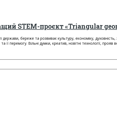
щий STEM-проєкт «Triangular geom
ті держави, береже та розвиває культуру, економіку, духовність,
а її перемогу. Вільні думки, креатив, новітні технології, прояв 