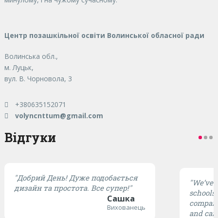
Центр позашкільної освіти Волинської обласної ради
Волинська обл.,
м. Луцьк,
вул. В. Чорновола, 3
+380635152071
volyncnttum@gmail.com
Відгуки
"Добрий День! Дуже подобається
"We’ve t
дизайн та простота. Все супер!"
schools,
Сашка
compared
Вихованець
and cari