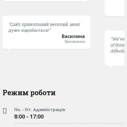
"Сайт прикольний веселий, мені
дуже подобається!"
Василина
"We’ve t
Вихованка
of them 
Affectio
Режим роботи
Пн. - Пт. Адміністрація
8:00 - 17:00