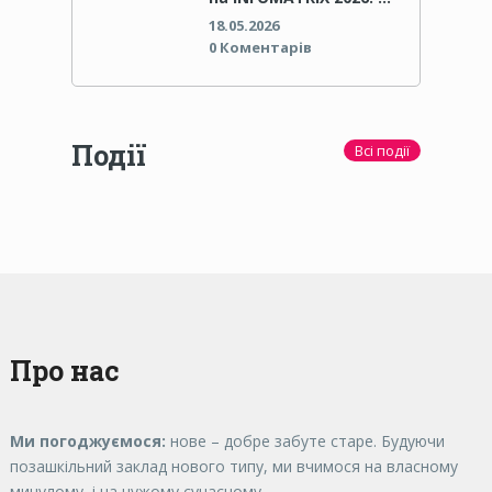
18.05.2026
0 Коментарів
Події
Всі події
Про нас
Ми погоджуємося:
нове – добре забуте старе. Будуючи
позашкільний заклад нового типу, ми вчимося на власному
минулому, і на чужому сучасному.