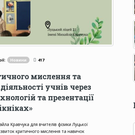
ії:
Новини
417
тичного мислення та
діяльності учнів через
нологій та презентації
ікніках»
хайла Кравчука для вчителів фізики Луцької
озвиток критичного мислення та навичок