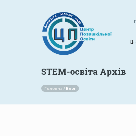
STEM-освіта Архів
Головна /
Блог