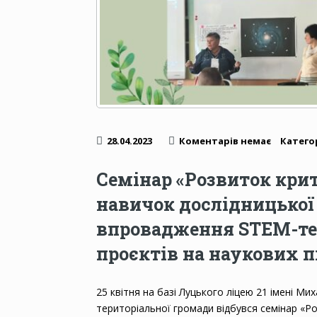
28.04.2023
Коментарів немає
Категор
Семінар «Розвиток кри
навичок дослідницької 
впровадження STEM-тех
проєктів на наукових п
25 квітня на базі Луцького ліцею 21 імені Ми
територіальної громади відбувся семінар «Р