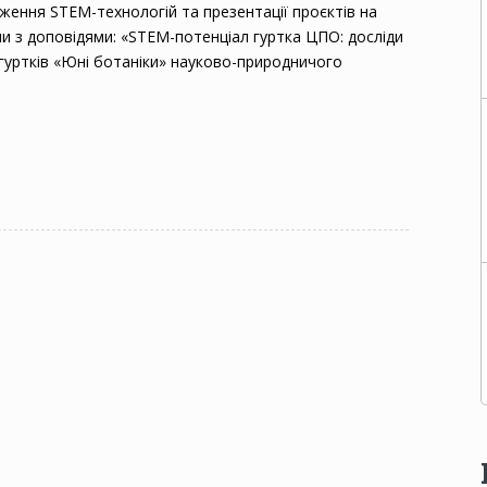
дження STEM-технологій та презентації проєктів на
ли з доповідями: «STEM-потенціал гуртка ЦПО: досліди
 гуртків «Юні ботаніки» науково-природничого