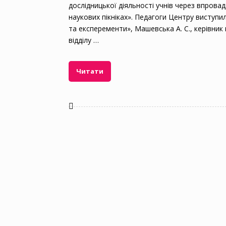
дослідницької діяльності учнів через впрова
наукових пікніках». Педагоги Центру виступи
та експеременти», Машевська А. С., керівник
відділу …
Читати