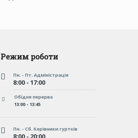
Режим роботи
Пн. - Пт. Адміністрація
8:00 - 17:00
"We’ve tried dozens of elementary
"We’ve trie
schools, but none of them can be
of them can
Обідня перерва
compared to Burgess. Affectionate,
Affectionate
and caring."
13:00 - 13:45
excellent en
McGrady
which involv
Teacher
Пн. - Сб. Керівники гуртків
8:00 - 20:00