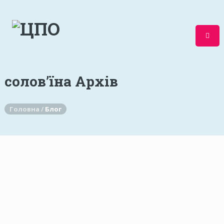
солов’їна Архів
Головна /
Блог