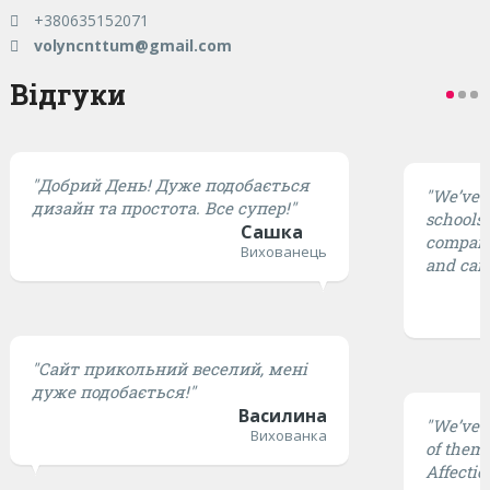
+380635152071
volyncnttum@gmail.com
Відгуки
"Добрий День! Дуже подобається
"We’ve t
дизайн та простота. Все супер!"
schools,
Сашка
compared
Вихованець
and cari
"Сайт прикольний веселий, мені
дуже подобається!"
Василина
"We’ve t
Вихованка
of them 
Affectio