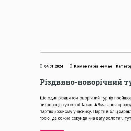
04.01.2024
Коментарів немає
Категор
Різдвяно-новорічний ту
Ще один різдвяно-новорічний турнір пройшов
вихованців гуртка «Шахи». ♟️Змагання проходил
партію кожному учаснику. Партії в бліц хар
грою, де кожна секунда «на вагу золота», ту