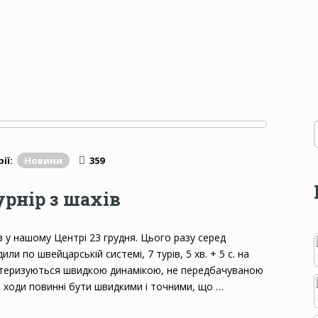
ії:
Новини
359
рнір з шахів
 у нашому Центрі 23 грудня. Цього разу серед
и по швейцарській системі, 7 турів, 5 хв. + 5 с. на
актеризуються швидкою динамікою, не передбачуваною
т ходи повинні бути швидкими і точними, що …