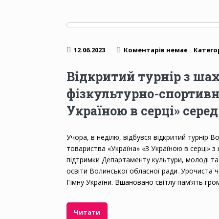
12.06.2023
Коментарів немає
Категор
Відкритий турнір з шах
фізкультурно-спортивно
Україною в серці» серед
Учора, в неділю, відбувся відкритий турнір
товариства «Україна» «З Україною в серці» з ш
підтримки Департаменту культури, молоді та
освіти Волинської обласної ради. Урочиста
Гімну України. Вшановано світлу пам’ять гром
Читати