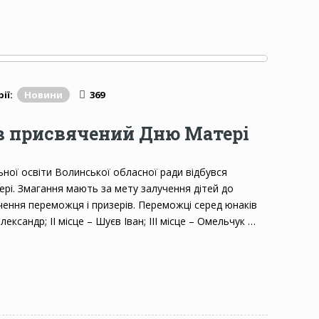
ії:
Новини
369
в присвячений Дню Матері
ьної освіти Волинської обласної ради відбувся
ері. Змагання мають за мету залучення дітей до
чення переможця і призерів. Переможці серед юнаків
лександр; ІІ місце – Шуєв Іван; ІІІ місце – Омельчук …