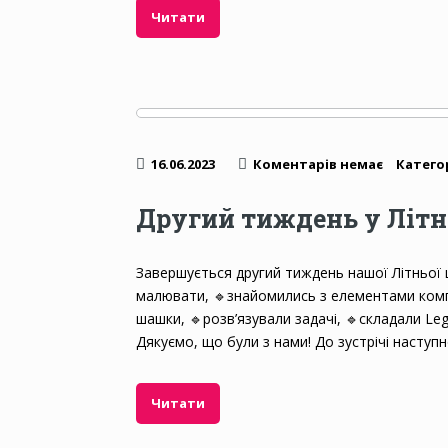
Читати
16.06.2023
Коментарів немає
Категор
Другий тиждень у Літн
Завершується другий тиждень нашої Літньої ш
малювати, 🔹️знайомились з елементами комп’
шашки, 🔹️розв’язували задачі, 🔹️складали Le
Дякуємо, що були з нами! До зустрічі наступ
Читати