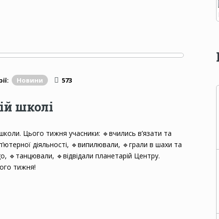
ії:
Новини
573
ій школі
коли. Цього тижня учасники: 🔹️вчились в’язати та
ютерної діяльності, 🔹️випилювали, 🔹️грали в шахи та
go, 🔹️танцювали, 🔹️відвідали планетарій Центру.
ного тижня!