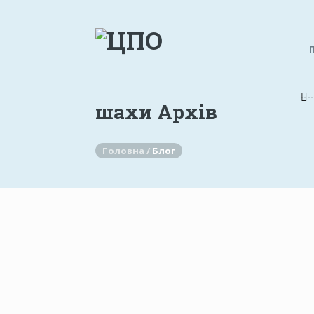
шахи Архів
Головна /
Блог