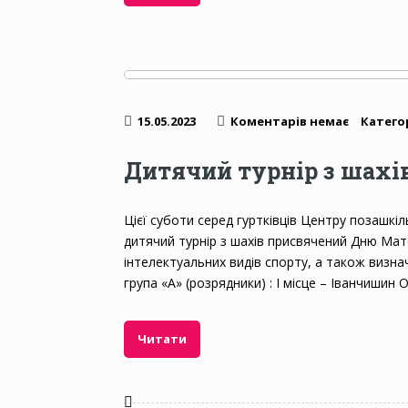
15.05.2023
Коментарів немає
Категор
Дитячий турнір з шахі
Цієї суботи серед гуртківців Центру позашкіл
дитячий турнір з шахів присвячений Дню Мат
інтелектуальних видів спорту, а також визна
група «А» (розрядники) : І місце – Іванчишин О
Читати