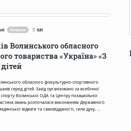
ії:
Новини
521
ів Волинського обласного
го товариства «Україна» «З
 дітей
 Волинського обласного фізкультурно-спортивного
ахів серед дітей. Захід організовано за всебічної
 спорту Волинської ОДА та Центру позашкільної
 частина змань розпочалася виконанням Державного
адянської відваги та самовідданості, сили духу, …