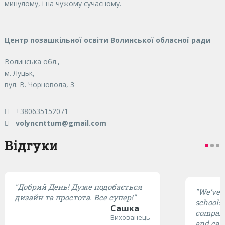
минулому, і на чужому сучасному.
Центр позашкільної освіти Волинської обласної ради
Волинська обл.,
м. Луцьк,
вул. В. Чорновола, 3
+380635152071
volyncnttum@gmail.com
Відгуки
"Добрий День! Дуже подобається
"We’ve t
дизайн та простота. Все супер!"
schools,
Сашка
compared
Вихованець
and cari