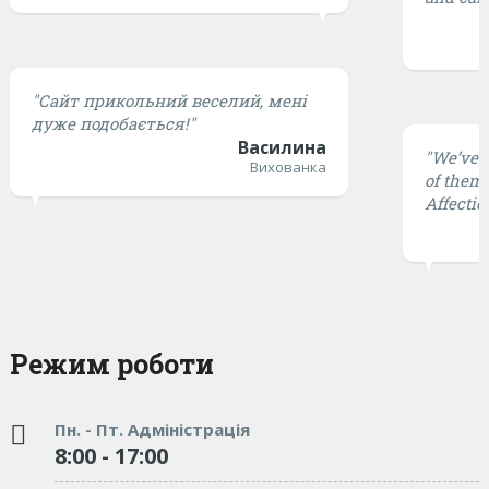
"Сайт прикольний веселий, мені
дуже подобається!"
Василина
"We’ve t
Вихованка
of them 
Affectio
Режим роботи
Пн. - Пт. Адміністрація
8:00 - 17:00