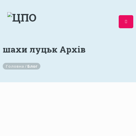
шахи луцьк Архів
Головна /
Блог