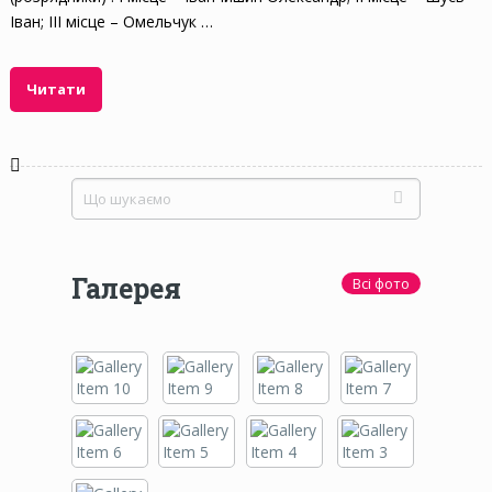
Іван; ІІІ місце – Омельчук …
Читати
Галерея
Всі фото