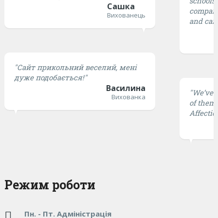
schools,
Сашка
compared
Вихованець
and cari
"Сайт прикольний веселий, мені
дуже подобається!"
Василина
"We’ve t
Вихованка
of them 
Affectio
Режим роботи
Пн. - Пт. Адміністрація