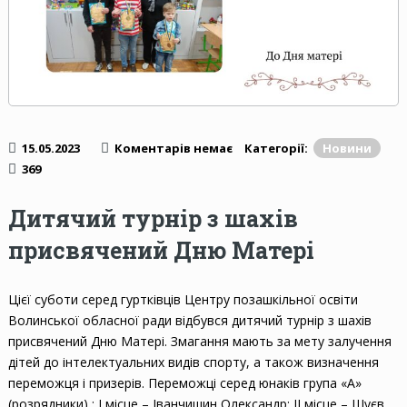
15.05.2023
Коментарів немає
Категорії:
Новини
369
Дитячий турнір з шахів
присвячений Дню Матері
Цієї суботи серед гуртківців Центру позашкільної освіти
Волинської обласної ради відбувся дитячий турнір з шахів
присвячений Дню Матері. Змагання мають за мету залучення
дітей до інтелектуальних видів спорту, а також визначення
переможця і призерів. Переможці серед юнаків група «А»
(розрядники) : І місце – Іванчишин Олександр; ІІ місце – Шуєв