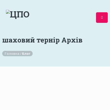
шаховий тернір Архів
Головна /
Блог