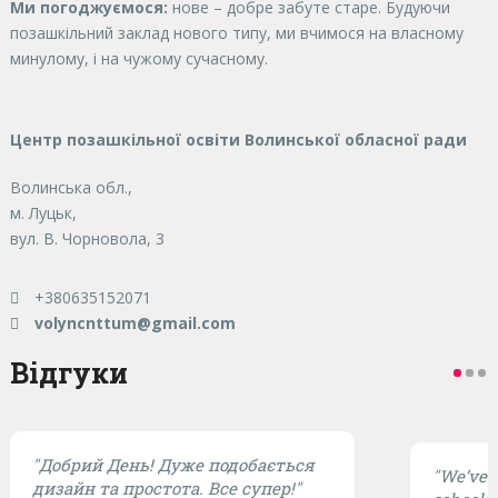
Ми погоджуємося:
нове – добре забуте старе. Будуючи
позашкільний заклад нового типу, ми вчимося на власному
минулому, і на чужому сучасному.
Центр позашкільної освіти Волинської обласної ради
Волинська обл.,
м. Луцьк,
вул. В. Чорновола, 3
+380635152071
volyncnttum@gmail.com
Відгуки
"Добрий День! Дуже подобається
"We’ve t
дизайн та простота. Все супер!"