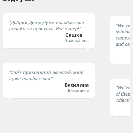
"Добрий День! Дуже подобається
"We’ve t
дизайн та простота. Все супер!"
schools,
Сашка
compared
Вихованець
and cari
"Сайт прикольний веселий, мені
дуже подобається!"
Василина
"We’ve t
Вихованка
of them 
Affectio