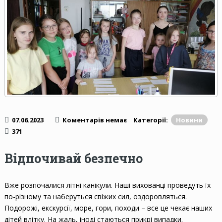
07.06.2023
Коментарів немає
Категорії:
Новини
371
Відпочивай безпечно
Вже розпочалися літні канікули. Наші вихованці проведуть їх
по-різному та наберуться свіжих сил, оздоровляться.
Подорожі, екскурсії, море, гори, походи – все це чекає наших
дітей влітку. На жаль, іноді стаються прикрі випадки.