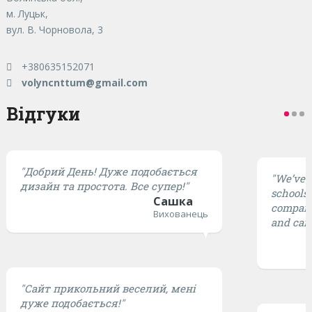
м. Луцьк,
вул. В. Чорновола, 3
+380635152071
volyncnttum@gmail.com
Відгуки
"Добрий День! Дуже подобається
"We’ve t
дизайн та простота. Все супер!"
schools,
Сашка
compared
Вихованець
and cari
"Сайт прикольний веселий, мені
дуже подобається!"