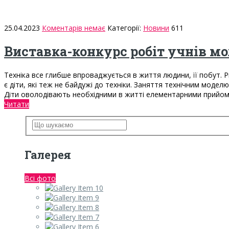
25.04.2023
Коментарів немає
Категорії:
Новини
611
Виставка-конкурс робіт учнів м
Техніка все глибше впроваджується в життя людини, її побут. 
є діти, які теж не байдужі до техніки. Заняття технічним модел
Діти оволодівають необхідними в житті елементарними прийом
Читати
Галерея
Всі фото