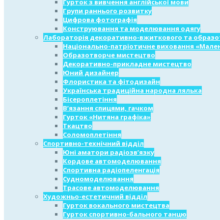
Гурток з вивчення англійської мови
Групи раннього розвитку
Цифрова фотографія
Конструювання та моделювання одягу
Лабораторія декоративно-вжиткового та образо
Національно-патріотичне виховання «Мален
Образотворче мистецтво
Декоративно-прикладне мистецтво
Юний дизайнер
Флористика та фітодизайн
Українська традиційна народна лялька
Бісероплетіння
В’язання спицями, гачком
Гурток «Нитяна графіка»
Ткацтво
Соломоплетіння
Спортивно-технічний відділ
Юні аматори радіозв’язку
Кордове автомоделювання
Спортивна радіопеленгація
Судномоделювання
Трасове автомоделювання
Художньо-естетичний відділ
Гурток вокального мистецтва
Гурток спортивно-бального танцю