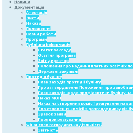
Новини
Документація
Атестація
Листи
Накази
Положення
Плани роботи
Програми
Публічна інформація
Статут закладу
Освітня програма
Звіт директор
Положення про надання платних освітніх по
Державні закупівлі
Протидія булінгу
План заходів протидії булінгу
Про затвердження Положення про запобіган
План заходів щодо профілактики булінгу на 
Наказ МОН
Наказ на створення комісії реагування на ви
Про створення комісії з розгляду випадків бу
Зразок заяви
Порядок реагування
Фінансово господарська діяльність
Звітність