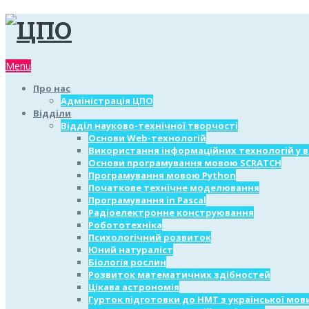
Menu
Про нас
Адміністрація ЦПО
Відділи
Відділ науково-технічної творчості
Основи Web-технологій
Використання інформаційних технологій у 
Основи програмування мовою SCRATCH
Програмування мовою Python
Початкове технічне моделювання
Програмування in Pascal
Радіоелектронне конструювання
Робототехніка
Психологічний розвиток
Юний натураліст
Біологія рослин
Розвиток математичних здібностей
Цікава астрономія
Гурток підготовки до НМТ з української мов