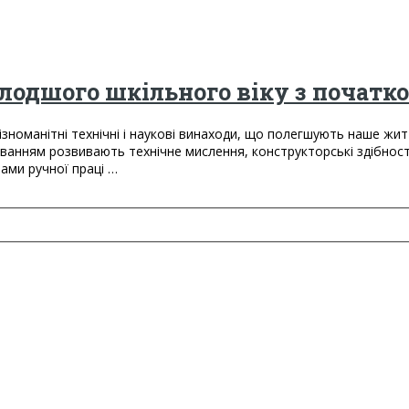
олодшого шкільного віку з початк
Різноманітні технічні і наукові винаходи, що полегшують наше ж
юванням розвивають технічне мислення, конструкторські здібності
ами ручної праці …