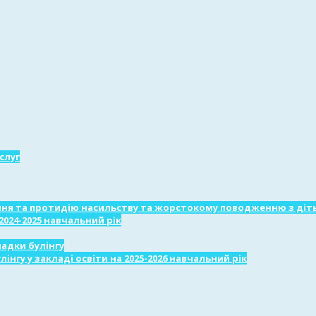
слуг
ня та протидію насильству та жорстокому поводженню з діт
2024-2025 навчальний рік
падки булінгу
лінгу у закладі освіти на 2025-2026 навчальний рік