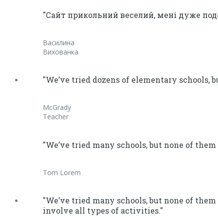
"Сайт прикольний веселий, мені дуже под
Василина
Вихованка
"We’ve tried dozens of elementary schools, b
McGrady
Teacher
"We’ve tried many schools, but none of them 
Tom Lorem
"We’ve tried many schools, but none of them 
involve all types of activities."