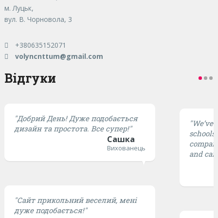
м. Луцьк,
вул. В. Чорновола, 3
+380635152071
volyncnttum@gmail.com
Відгуки
"Добрий День! Дуже подобається
"We’ve t
дизайн та простота. Все супер!"
schools,
Сашка
compared
Вихованець
and cari
"Сайт прикольний веселий, мені
дуже подобається!"