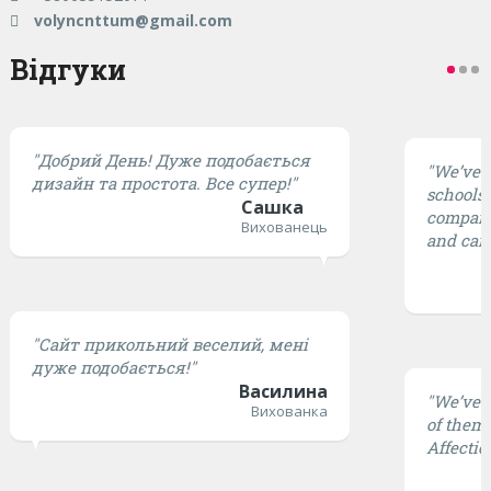
volyncnttum@gmail.com
Відгуки
"Добрий День! Дуже подобається
"We’ve t
дизайн та простота. Все супер!"
schools,
Сашка
compared
Вихованець
and cari
"Сайт прикольний веселий, мені
дуже подобається!"
Василина
"We’ve t
Вихованка
of them 
Affectio