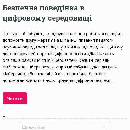
Безпечна поведінка в
цифровому середовищі
Що таке кібербулінг, як відбувається, що робити жертві, як
допомогти другу-жертві? На ці та інші питання педагоги
науково-природничого відділу знайшли відповіді на Єдиному
державному веб-порталі цифрової̈ освіти «Дія. Цифрова
освіта» в рамках Місяця кібербезпеки. Освітні серіали
«Обережно! Кібершахраї», «Про кібербулінг для підлітків»,
«Кіберняні», «Безпека дітей в інтернеті для батьків»
допомогли вивчити базові правила цифрової безпеки …
Читати