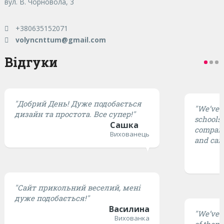
вул. В. Чорновола, 3
+380635152071
volyncnttum@gmail.com
Відгуки
"Добрий День! Дуже подобається
"We’ve t
дизайн та простота. Все супер!"
schools,
Сашка
compared
Вихованець
and cari
"Сайт прикольний веселий, мені
дуже подобається!"
Василина
"We’ve t
Вихованка