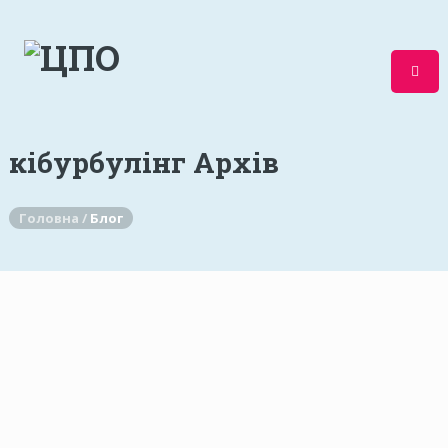
кібурбулінг Архів
Головна /
Блог