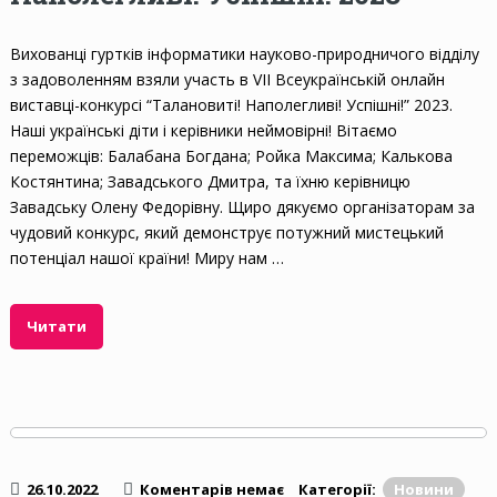
Вихованці гуртків інформатики науково-природничого відділу
з задоволенням взяли участь в VII Всеукраїнській онлайн
виставці-конкурсі “Талановиті! Наполегливі! Успішні!” 2023.
Наші українські діти і керівники неймовірні! Вітаємо
переможців: Балабана Богдана; Ройка Максима; Калькова
Костянтина; Завадського Дмитра, та їхню керівницю
Завадську Олену Федорівну. Щиро дякуємо організаторам за
чудовий конкурс, який демонструє потужний мистецький
потенціал нашої країни! Миру нам …
Читати
26.10.2022
Коментарів немає
Категорії:
Новини