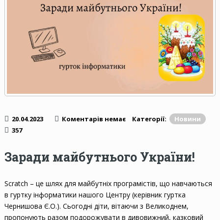
20.04.2023
Коментарів немає
Категорії:
Новини
357
Заради майбутнього України!
Scratch – це шлях для майбутніх програмістів, що навчаються
в гуртку інформатики нашого Центру (керівник гуртка
Чернишова Є.О.). Сьогодні діти, вітаючи з Великоднем,
пропонують разом подорожувати в дивовижний, казковий