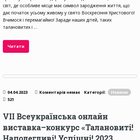
світ, де особливе місце має символ зародження життя, що
дає початок усьому живому у свято Воскресіння Христового!
Вчимося і перемагаймо! Заради наших дітей, таких
талановитих і …
Читати
04.04.2023
Коментарів немає
Категорії:
Новини
521
VII Всеукраїнська онлайн
виставка–конкурс «Талановиті!
Наполегливі! Успішні! 2023