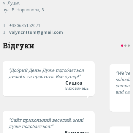
м. Луцьк,
вул. В. Чорновола, 3
+380635152071
volyncnttum@gmail.com
Відгуки
"Добрий День! Дуже подобається
"We’ve t
дизайн та простота. Все супер!"
schools,
Сашка
compared
Вихованець
and cari
"Сайт прикольний веселий, мені
дуже подобається!"
Василина