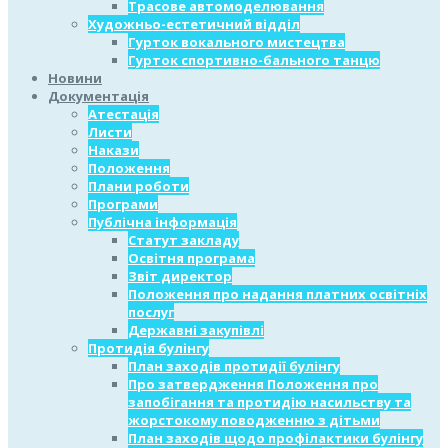
Трасове автомоделювання
Художньо-естетичний відділ
Гурток вокального мистецтва
Гурток спортивно-бального танцю
Новини
Документація
Атестація
Листи
Накази
Положення
Плани роботи
Програми
Публічна інформація
Статут закладу
Освітня програма
Звіт директор
Положення про надання платних освітніх
послуг
Державні закупівлі
Протидія булінгу
План заходів протидії булінгу
Про затвердження Положення про
запобігання та протидію насильству та
жорстокому поводженню з дітьми
План заходів щодо профілактики булінгу