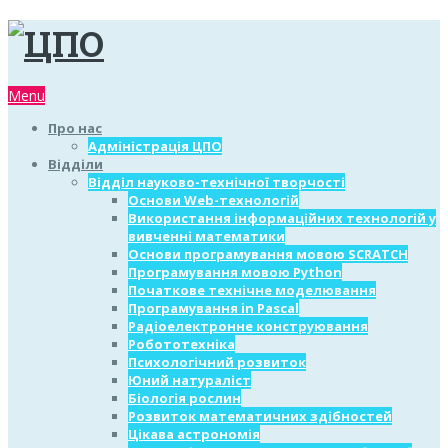
Menu
Про нас
Адміністрація ЦПО
Відділи
Відділ науково-технічної творчості
Основи Web-технологій
Використання інформаційних технологій у
вивченні математики
Основи програмування мовою SCRATCH
Програмування мовою Python
Початкове технічне моделювання
Програмування in Pascal
Радіоелектронне конструювання
Робототехніка
Психологічний розвиток
Юний натураліст
Біологія рослин
Розвиток математичних здібностей
Цікава астрономія