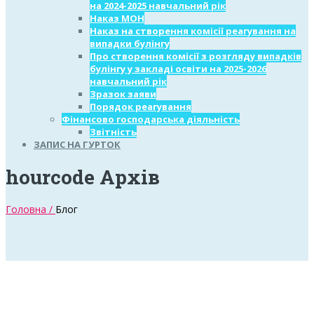
на 2024-2025 навчальний рік
Наказ МОН
Наказ на створення комісії реагування на
випадки булінгу
Про створення комісії з розгляду випадків
булінгу у закладі освіти на 2025-2026
навчальний рік
Зразок заяви
Порядок реагування
Фінансово господарська діяльність
Звітність
ЗАПИС НА ГУРТОК
hourcode Архів
Головна /
Блог