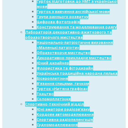
Гурток підготовки до НМТ з української
мови
Гурток з вивчення англійської мови
Групи раннього розвитку
Цифрова фотографія
Конструювання та моделювання одягу
Лабораторія декоративно-вжиткового та
образотворчого мистецтва
Національно-патріотичне виховання
«Маленькі патріоти»
Образотворче мистецтво
Декоративно-прикладне мистецтво
Юний дизайнер
Флористика та фітодизайн
Українська традиційна народна лялька
Бісероплетіння
В’язання спицями, гачком
Гурток «Нитяна графіка»
Ткацтво
Соломоплетіння
Спортивно-технічний відділ
Юні аматори радіозв’язку
Кордове автомоделювання
Спортивна радіопеленгація
Судномоделювання