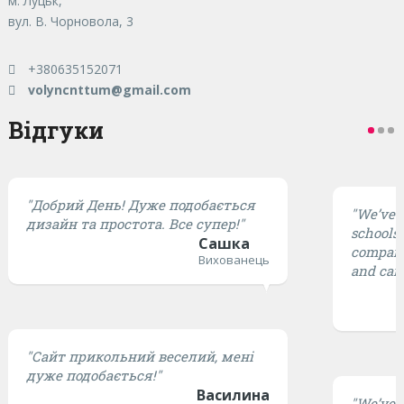
м. Луцьк,
вул. В. Чорновола, 3
+380635152071
volyncnttum@gmail.com
Відгуки
"Добрий День! Дуже подобається
"We’ve t
дизайн та простота. Все супер!"
schools,
Сашка
compared
Вихованець
and cari
"Сайт прикольний веселий, мені
дуже подобається!"
Василина
"We’ve t