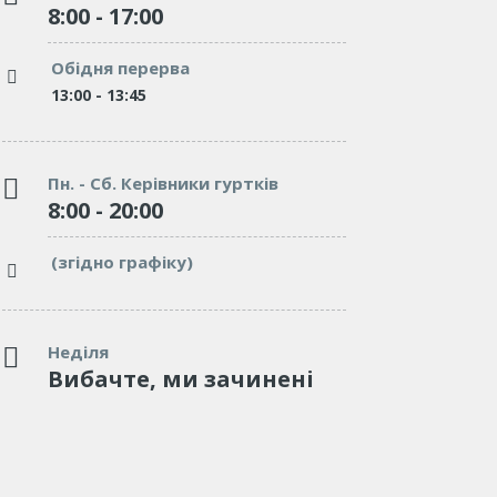
8:00 - 17:00
"We’ve tried dozens of elementary
"We’ve trie
schools, but none of them can be
of them can
Обідня перерва
compared to Burgess. Affectionate,
Affectionate
and caring."
13:00 - 13:45
excellent en
McGrady
which involv
Teacher
Пн. - Сб. Керівники гуртків
8:00 - 20:00
"We’ve tried many schools, but none
(згідно графіку)
of them can be compared to Burgess.
Affectionate, and caring."
Tom Lorem
Неділя
Вибачте, ми зачинені