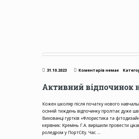
31.10.2023
Коментарів немає
Категор
Активний відпочинок 
Кожен школяр після початку нового навчальн
осінній тиждень відпочинку пролітає дуже шви
Вихованці гуртків «Флористика та фітодизайн
керівник: Кремінь Г.А. вирішили провести цік
роледром у ПортСіty. Час …