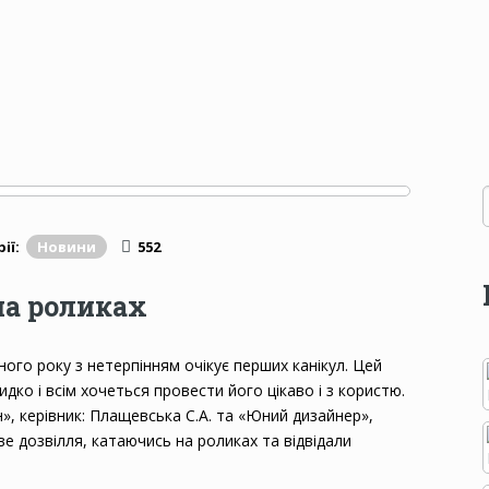
ії:
Новини
552
на роликах
ого року з нетерпінням очікує перших канікул. Цей
дко і всім хочеться провести його цікаво і з користю.
», керівник: Плащевська С.А. та «Юний дизайнер»,
аве дозвілля, катаючись на роликах та відвідали