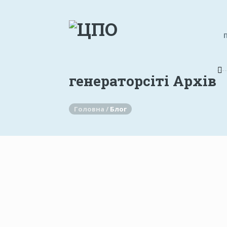
генераторсіті Архів
Головна /
Блог