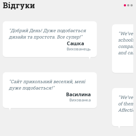
Відгуки
"Добрий День! Дуже подобається
"We’ve t
дизайн та простота. Все супер!"
schools,
Сашка
compared
Вихованець
and cari
"Сайт прикольний веселий, мені
дуже подобається!"
Василина
"We’ve t
Вихованка
of them 
Affectio