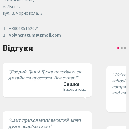
м. Луцьк,
вул. В. Чорновола, 3
+380635152071
volyncnttum@gmail.com
Відгуки
"Добрий День! Дуже подобається
"We’ve t
дизайн та простота. Все супер!"
schools,
Сашка
compared
Вихованець
and cari
"Сайт прикольний веселий, мені
дуже подобається!"