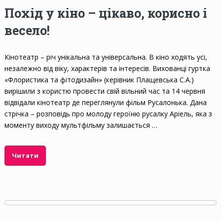
Похід у кіно – цікаво, корисно і
весело!
Кінотеатр – річ унікальна та універсальна. В кіно ходять усі,
незалежно від віку, характерів та інтересів. Вихованці гуртка
«Флористика та фітодизайн» (керівник Плащевська С.А.)
вирішили з користю провести свій вільний час та 14 червня
відвідали кінотеатр де переглянули фільм Русалонька. Дана
стрічка – розповідь про молоду героїню русалку Аріель, яка з
моменту виходу мультфільму залишається …
Читати