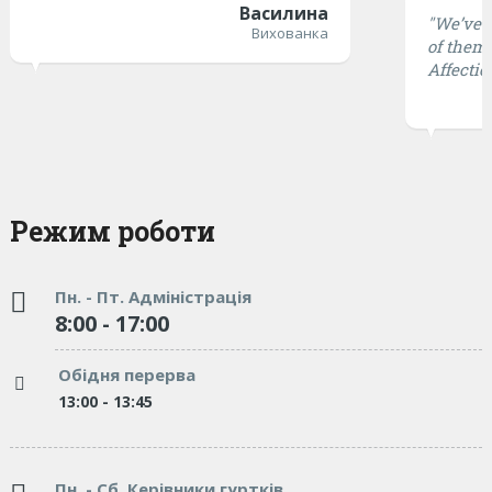
Василина
"We’ve t
Вихованка
of them 
Affectio
Режим роботи
Пн. - Пт. Адміністрація
8:00 - 17:00
Обідня перерва
13:00 - 13:45
Пн. - Сб. Керівники гуртків