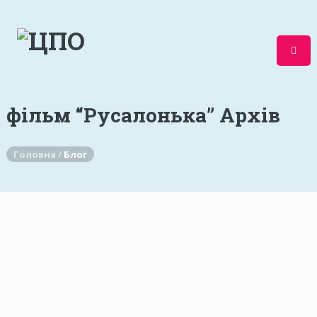
фільм “Русалонька” Архів
Головна /
Блог