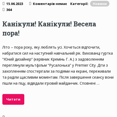
15.06.2023
Коментарів немає
Категорії:
Новини
364
Канікули! Канікули! Весела
пора!
Літо – пора року, яку люблять усі. Хочеться відпочити,
набратися сил на наступний навчальний рік. Вихованці гуртка
“Юний дизайнер” (керівник Кремінь Г. А.) з задоволенням
переглянули мультфільм “Русалонька” у Premier City. Діти з
захопленням спостерігали за подіями на екрані, переживали
та раділи щасливим моментам. Після завершення сеансу вони
пішли на піцу, відвідали ігровий майданчик. Сповнені …
Читати