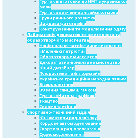
Гурток підготовки до НМТ з української
мови
Гурток з вивчення англійської мови
Групи раннього розвитку
Цифрова фотографія
Конструювання та моделювання одягу
Лабораторія декоративно-вжиткового та
образотворчого мистецтва
Національно-патріотичне виховання
«Маленькі патріоти»
Образотворче мистецтво
Декоративно-прикладне мистецтво
Юний дизайнер
Флористика та фітодизайн
Українська традиційна народна лялька
Бісероплетіння
В’язання спицями, гачком
Гурток «Нитяна графіка»
Ткацтво
Соломоплетіння
Спортивно-технічний відділ
Юні аматори радіозв’язку
Кордове автомоделювання
Спортивна радіопеленгація
Судномоделювання