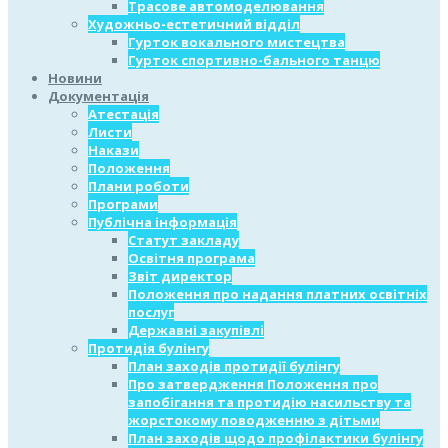
Трасове автомоделювання
Художньо-естетичний відділ
Гурток вокального мистецтва
Гурток спортивно-бального танцю
Новини
Документація
Атестація
Листи
Накази
Положення
Плани роботи
Програми
Публічна інформація
Статут закладу
Освітня програма
Звіт директор
Положення про надання платних освітніх
послуг
Державні закупівлі
Протидія булінгу
План заходів протидії булінгу
Про затвердження Положення про
запобігання та протидію насильству та
жорстокому поводженню з дітьми
План заходів щодо профілактики булінгу