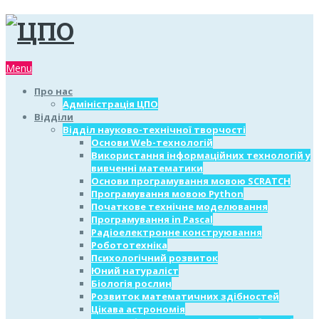
Menu
Про нас
Адміністрація ЦПО
Відділи
Відділ науково-технічної творчості
Основи Web-технологій
Використання інформаційних технологій у
вивченні математики
Основи програмування мовою SCRATCH
Програмування мовою Python
Початкове технічне моделювання
Програмування in Pascal
Радіоелектронне конструювання
Робототехніка
Психологічний розвиток
Юний натураліст
Біологія рослин
Розвиток математичних здібностей
Цікава астрономія