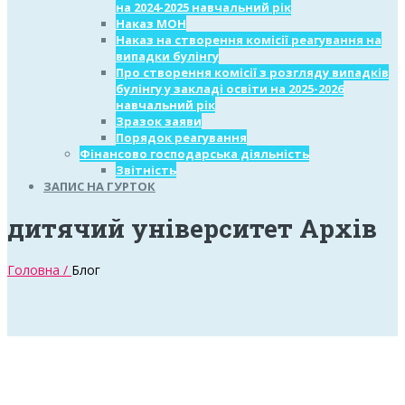
на 2024-2025 навчальний рік
Наказ МОН
Наказ на створення комісії реагування на
випадки булінгу
Про створення комісії з розгляду випадків
булінгу у закладі освіти на 2025-2026
навчальний рік
Зразок заяви
Порядок реагування
Фінансово господарська діяльність
Звітність
ЗАПИС НА ГУРТОК
дитячий університет Архів
Головна /
Блог