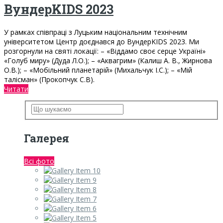
ВундерKIDS 2023
У рамках співпраці з Луцьким національним технічним
університетом Центр доєднався до ВундерKIDS 2023. Ми
розгорнули на святі локації: – «Віддамо своє серце Україні»
«Голуб миру» (Дуда Л.О.); – «Аквагрим» (Калиш А. В., Жирнова
О.В.); – «Мобільний планетарій» (Михальчук І.С.); – «Мій
талісман» (Прокопчук С.В).
Читати
Галерея
Всі фото