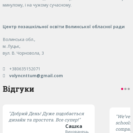
минулому, і на чужому сучасному.
Центр позашкільної освіти Волинської обласної ради
Волинська обл.,
м. Луцьк,
вул. В. Чорновола, 3
+380635152071
volyncnttum@gmail.com
Відгуки
"Добрий День! Дуже подобається
"We’ve t
дизайн та простота. Все супер!"
schools,
Сашка
compared
Вихованець