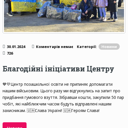
30.01.2024
Коментарів немає
Категорії:
Новини
726
Благодійні ініціативи Центру
💙💛Центр позашкільної освіти не припиняє допомагати
нашим військовим. Цього разу ми відгукнулись на запит про
придбання гумового взуття. Зібравши кошти, закупили 50 пар
чобіт, які найближчим часом будуть відправлені нашим
захисникам. 🇺🇦Слава Україні! 🇺🇦Героям Слава!
Читати