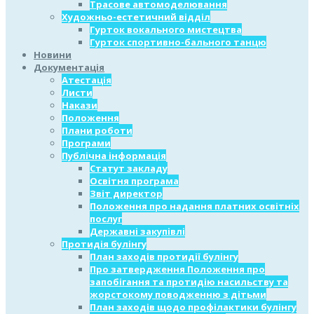
Трасове автомоделювання
Художньо-естетичний відділ
Гурток вокального мистецтва
Гурток спортивно-бального танцю
Новини
Документація
Атестація
Листи
Накази
Положення
Плани роботи
Програми
Публічна інформація
Статут закладу
Освітня програма
Звіт директор
Положення про надання платних освітніх
послуг
Державні закупівлі
Протидія булінгу
План заходів протидії булінгу
Про затвердження Положення про
запобігання та протидію насильству та
жорстокому поводженню з дітьми
План заходів щодо профілактики булінгу