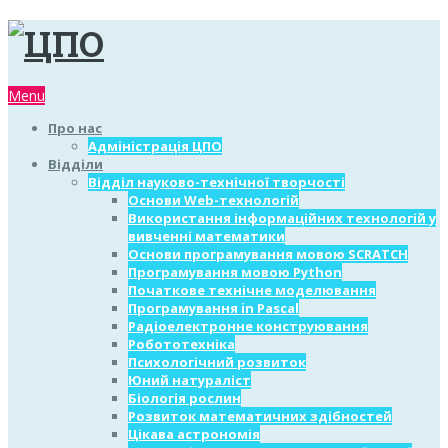
Menu
Про нас
Адміністрація ЦПО
Відділи
Відділ науково-технічної творчості
Основи Web-технологій
Використання інформаційних технологій у
вивченні математики
Основи програмування мовою SCRATCH
Програмування мовою Python
Початкове технічне моделювання
Програмування in Pascal
Радіоелектронне конструювання
Робототехніка
Психологічний розвиток
Юний натураліст
Біологія рослин
Розвиток математичних здібностей
Цікава астрономія