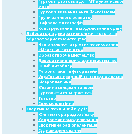
Гурток підготовки до НМТ з української
мови
Гурток з вивчення англійської мови
Групи раннього розвитку
Цифрова фотографія
Конструювання та моделювання одягу
Лабораторія декоративно-вжиткового та
образотворчого мистецтва
Національно-патріотичне виховання
«Маленькі патріоти»
Образотворче мистецтво
Декоративно-прикладне мистецтво
Юний дизайнер
Флористика та фітодизайн
Українська традиційна народна лялька
Бісероплетіння
В’язання спицями, гачком
Гурток «Нитяна графіка»
Ткацтво
Соломоплетіння
Спортивно-технічний відділ
Юні аматори радіозв’язку
Кордове автомоделювання
Спортивна радіопеленгація
Судномоделювання