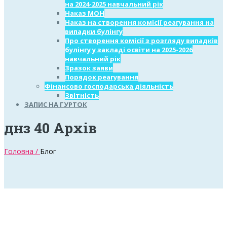
на 2024-2025 навчальний рік
Наказ МОН
Наказ на створення комісії реагування на
випадки булінгу
Про створення комісії з розгляду випадків
булінгу у закладі освіти на 2025-2026
навчальний рік
Зразок заяви
Порядок реагування
Фінансово господарська діяльність
Звітність
ЗАПИС НА ГУРТОК
днз 40 Архів
Головна /
Блог