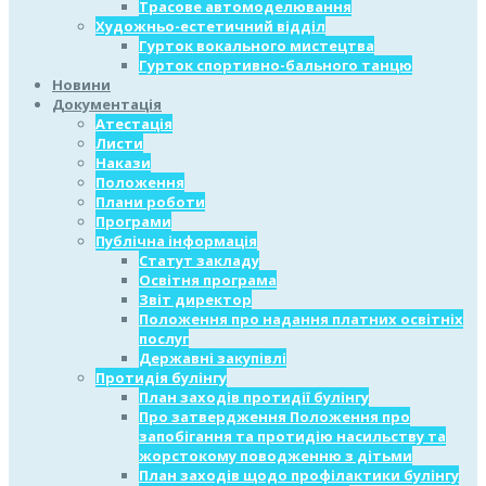
Трасове автомоделювання
Художньо-естетичний відділ
Гурток вокального мистецтва
Гурток спортивно-бального танцю
Новини
Документація
Атестація
Листи
Накази
Положення
Плани роботи
Програми
Публічна інформація
Статут закладу
Освітня програма
Звіт директор
Положення про надання платних освітніх
послуг
Державні закупівлі
Протидія булінгу
План заходів протидії булінгу
Про затвердження Положення про
запобігання та протидію насильству та
жорстокому поводженню з дітьми
План заходів щодо профілактики булінгу