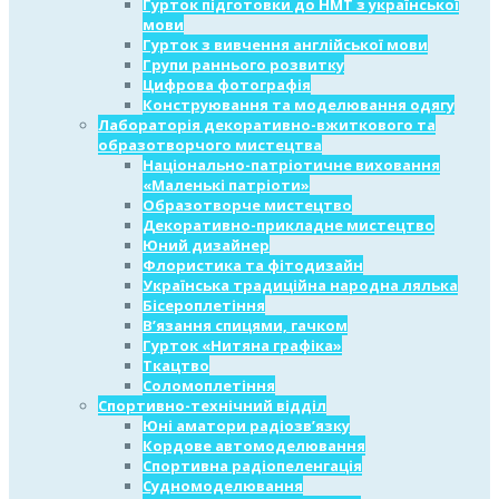
Гурток підготовки до НМТ з української
мови
Гурток з вивчення англійської мови
Групи раннього розвитку
Цифрова фотографія
Конструювання та моделювання одягу
Лабораторія декоративно-вжиткового та
образотворчого мистецтва
Національно-патріотичне виховання
«Маленькі патріоти»
Образотворче мистецтво
Декоративно-прикладне мистецтво
Юний дизайнер
Флористика та фітодизайн
Українська традиційна народна лялька
Бісероплетіння
В’язання спицями, гачком
Гурток «Нитяна графіка»
Ткацтво
Соломоплетіння
Спортивно-технічний відділ
Юні аматори радіозв’язку
Кордове автомоделювання
Спортивна радіопеленгація
Судномоделювання