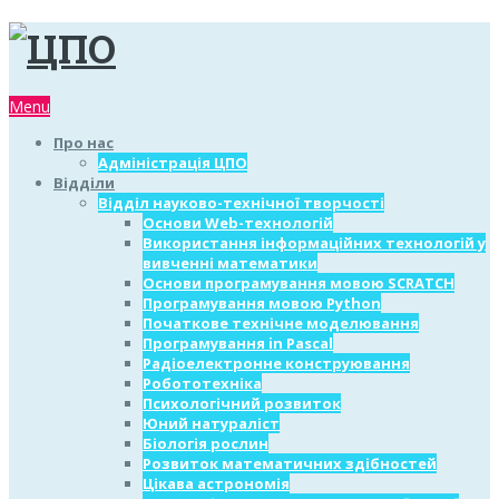
Menu
Про нас
Адміністрація ЦПО
Відділи
Відділ науково-технічної творчості
Основи Web-технологій
Використання інформаційних технологій у
вивченні математики
Основи програмування мовою SCRATCH
Програмування мовою Python
Початкове технічне моделювання
Програмування in Pascal
Радіоелектронне конструювання
Робототехніка
Психологічний розвиток
Юний натураліст
Біологія рослин
Розвиток математичних здібностей
Цікава астрономія