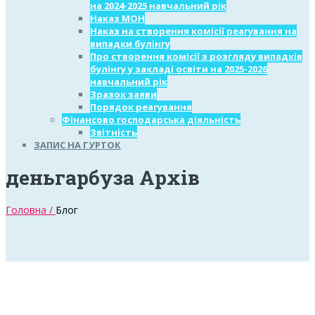
на 2024-2025 навчальний рік
Наказ МОН
Наказ на створення комісії реагування на
випадки булінгу
Про створення комісії з розгляду випадків
булінгу у закладі освіти на 2025-2026
навчальний рік
Зразок заяви
Порядок реагування
Фінансово господарська діяльність
Звітність
ЗАПИС НА ГУРТОК
деньгарбуза Архів
Головна /
Блог