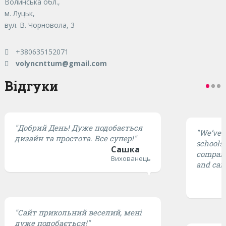
Волинська обл.,
м. Луцьк,
вул. В. Чорновола, 3
+380635152071
volyncnttum@gmail.com
Відгуки
"Добрий День! Дуже подобається
"We’ve t
дизайн та простота. Все супер!"
schools,
Сашка
compared
Вихованець
and cari
"Сайт прикольний веселий, мені
дуже подобається!"