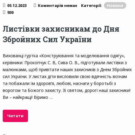
05.12.2023
Коментарів немає
Категорії:
Новини
930
Листівки захисникам до Дня
Збройних Сил України
Вихованці гуртка «Конструювання та моделювання одягу»,
керівники: Прокопчук С. В, Сива О. В., підготували листівки з
малюнками, щоб привітати наших захисників з Днем Збройних
сил України. У листах діти висловили свою вдячність воїнам
та побажали їм здоров’я, любові, наснаги у боротьбі з
ворогом та Божого захисту. Зі святом, дорогі наші захисники!
Ви – найкращі! Віримо …
Читати