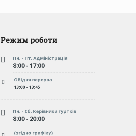
Режим роботи
Пн. - Пт. Адміністрація
8:00 - 17:00
"We’ve tried dozens of elementary
"We’ve trie
schools, but none of them can be
of them can
Обідня перерва
compared to Burgess. Affectionate,
Affectionate
and caring."
13:00 - 13:45
excellent en
McGrady
which involv
Teacher
Пн. - Сб. Керівники гуртків
8:00 - 20:00
"We’ve tried many schools, but none
(згідно графіку)