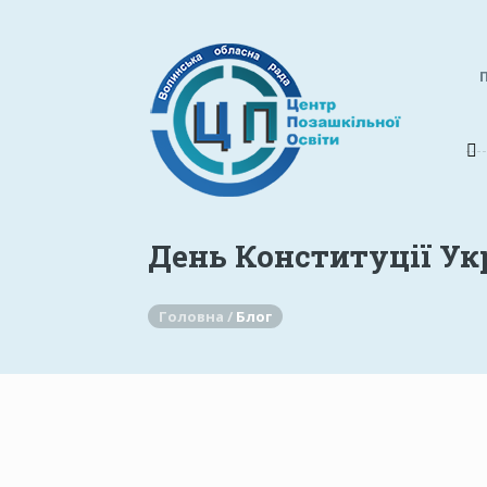
День Конституції Ук
Головна /
Блог