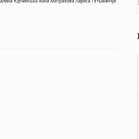
 Галина Юрчинська Анна Матрахова Лариса Гетьманчук