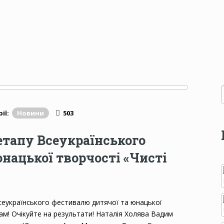
ії:
Новини
503
етапу Всеукраїнського
нацької творчості «Чисті
еукраїнського фестивалю дитячої та юнацької
кам! Очікуйте на результати! Наталія Холява Вадим