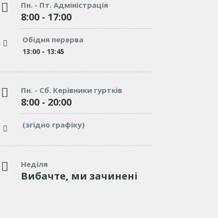
Пн. - Пт. Адміністрація
8:00 - 17:00
"We’ve tried dozens of elementary
"We’ve trie
schools, but none of them can be
of them can
Обідня перерва
compared to Burgess. Affectionate,
Affectionate
and caring."
13:00 - 13:45
excellent en
McGrady
which involv
Teacher
Пн. - Сб. Керівники гуртків
8:00 - 20:00
"We’ve tried many schools, but none
(згідно графіку)
of them can be compared to Burgess.
Affectionate, and caring."
Tom Lorem
Неділя
Вибачте, ми зачинені