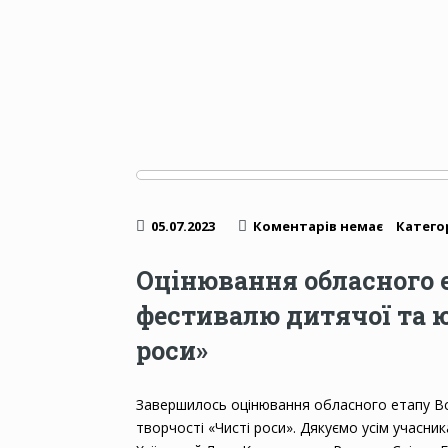
05.07.2023
Коментарів немає
Категор
Оцінювання обласного 
фестивалю дитячої та ю
роси»
Завершилось оцінювання обласного етапу Вс
творчості «Чисті роси». Дякуємо усім учасни