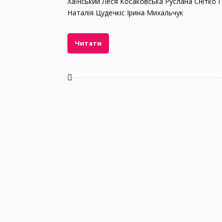
Хаїнський Леся Косаковська Руслана Снітко
Наталія Цудечкіс Ірина Михальчук
Читати