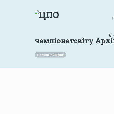
чемпіонатсвіту Архі
Головна /
Блог