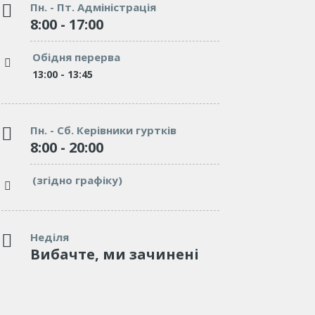
Пн. - Пт. Адміністрація
8:00 - 17:00
"We’ve tried dozens of elementary
"We’ve trie
schools, but none of them can be
of them can
Обідня перерва
compared to Burgess. Affectionate,
Affectionate
and caring."
13:00 - 13:45
excellent en
McGrady
which involv
Teacher
Пн. - Сб. Керівники гуртків
8:00 - 20:00
"We’ve tried many schools, but none
(згідно графіку)
of them can be compared to Burgess.
Affectionate, and caring."
Tom Lorem
Неділя
Вибачте, ми зачинені