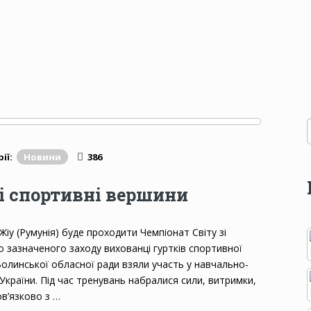
ії:
Новини
386
ві спортивні вершини
-Жіу (Румунія) буде проходити Чемпіонат Світу зі
до зазначеного заходу вихованці гуртків спортивної
Волинської обласної ради взяли участь у навчально-
України. Під час тренувань набралися сили, витримки,
в’язково з …