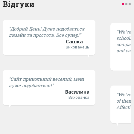
Відгуки
"Добрий День! Дуже подобається
"We’ve t
дизайн та простота. Все супер!"
schools,
Сашка
compared
Вихованець
and cari
"Сайт прикольний веселий, мені
дуже подобається!"
Василина
"We’ve t
Вихованка
of them 
Affectio